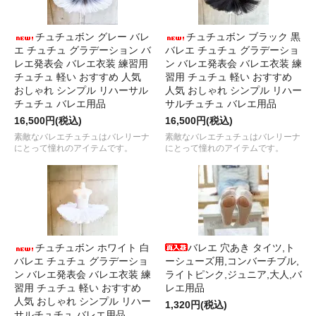
チュチュボン グレー バレ
チュチュボン ブラック 黒
エ チュチュ グラデーション バ
バレエ チュチュ グラデーショ
レエ発表会 バレエ衣装 練習用
ン バレエ発表会 バレエ衣装 練
チュチュ 軽い おすすめ 人気
習用 チュチュ 軽い おすすめ
おしゃれ シンプル リハーサル
人気 おしゃれ シンプル リハー
チュチュ バレエ用品
サルチュチュ バレエ用品
16,500円(税込)
16,500円(税込)
素敵なバレエチュチュはバレリーナ
素敵なバレエチュチュはバレリーナ
にとって憧れのアイテムです。
にとって憧れのアイテムです。
チュチュボン ホワイト 白
バレエ 穴あき タイツ,ト
バレエ チュチュ グラデーショ
ーシューズ用,コンバーチブル,
ン バレエ発表会 バレエ衣装 練
ライトピンク,ジュニア,大人,バ
習用 チュチュ 軽い おすすめ
レエ用品
人気 おしゃれ シンプル リハー
1,320円(税込)
サルチュチュ バレエ用品