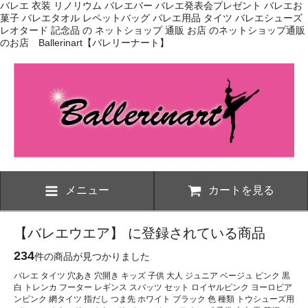
バレエ 衣装 リノリウム バレエバー バレエ発表会プレゼント バレエお
菓子 バレエタオル レペットバッグ バレエ用品 タイツ バレエシューズ
レオタード 記念品 の ネットショップ 通販 お店 のネットショップ通販
のお店 Ballerinart【バレリーナート】
メニュー
カートを見る
【バレエウエア】 に登録されている商品
234
件の商品が見つかりました
バレエ タイツ 穴あき 穴開き キッズ 子供 大人 ジュニア ベージュ ピンク 黒
白 トレンカ フーター レギンス スパッツ セット ロイヤルピンク ヨーロピア
ンピンク 網タイツ 指だし つま先 ホワイト ブラック 色 種類 トウシューズ用