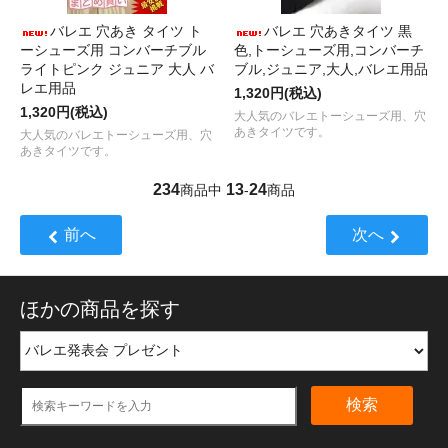
バレエ 穴あき タイツ ト
バレエ 穴あきタイツ 黒
ーシューズ用 コンバーチブル
色,トーシューズ用,コンバーチ
ライトピンク ジュニア 大人 バ
ブル,ジュニア,大人,バレエ用品
レエ用品
1,320円(税込)
1,320円(税込)
大人気のバレエトーシューズ用、穴
あきタイツです。
大人気のバレエトーシューズ用、穴
あきタイツです。
234
13
24
商品中
-
商品
前へ
次へ
ほかの商品を探す
検索