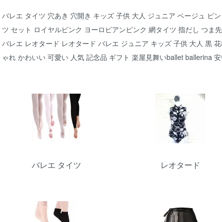
バレエ タイツ 穴あき 穴開き キッズ 子供 大人 ジュニア ベージュ ピン
ツ セット ロイヤルピンク ヨーロピアンピンク 網タイツ 指だし つま先
バレエ レオタード レオタード バレエ ジュニア キッズ 子供 大人 黒 
ゃれ かわいい 可愛い 人気 記念品 ギフト 楽屋見舞いballet ballerin
カテゴリー一覧
バレエ タイツ
レオタード