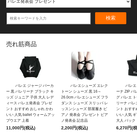
検索
売れ筋商品
バレエ ジャージ パーカ
バレエシューズ エレク
バレエ
ー 黒 バレリーナ ブラック キ
トーン シューズ 黒 16～
ーナ ZIP 
ッズ ジュニア 子供 大人 レデ
26.0cm バレエシューズ フラ
グ バレエ 
ィース バレエ発表会 プレゼ
ダンス シューズ スリッパ レ
リーナ バレ
ント おすすめ おしゃれ かわ
ッスンシューズ 部屋履き ピ
ント おすす
いい 人気 ballet ウォームアッ
アノ 発表会 プレゼント ピア
いい 人気 
プウエア 上着
ノ発表会 記念品
大人 バック
11,000円(税込)
2,200円(税込)
6,270円(