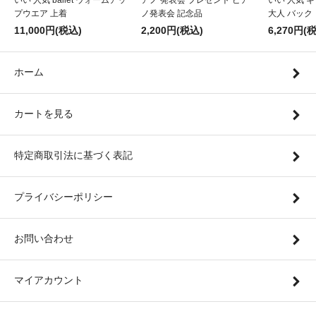
いい 人気 ballet ウォームアッ
アノ 発表会 プレゼント ピア
いい 人気 
プウエア 上着
ノ発表会 記念品
大人 バック
11,000円(税込)
2,200円(税込)
6,270円(
ホーム
カートを見る
特定商取引法に基づく表記
プライバシーポリシー
お問い合わせ
マイアカウント