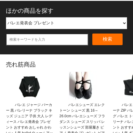
ほかの商品を探す
検索
売れ筋商品
バレエ ジャージ パーカ
バレエシューズ エレク
バレエ
ー 黒 バレリーナ ブラック キ
トーン シューズ 黒 16～
ーナ ZIP 
ッズ ジュニア 子供 大人 レデ
26.0cm バレエシューズ フラ
グ バレエ 
ィース バレエ発表会 プレゼ
ダンス シューズ スリッパ レ
リーナ バレ
ント おすすめ おしゃれ かわ
ッスンシューズ 部屋履き ピ
ント おすす