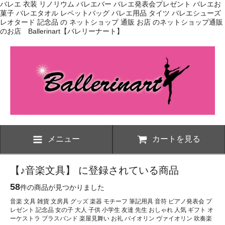
バレエ 衣装 リノリウム バレエバー バレエ発表会プレゼント バレエお
菓子 バレエタオル レペットバッグ バレエ用品 タイツ バレエシューズ
レオタード 記念品 の ネットショップ 通販 お店 のネットショップ通販
のお店 Ballerinart【バレリーナート】
メニュー
カートを見る
【♪音楽文具】 に登録されている商品
58
件の商品が見つかりました
音楽 文具 雑貨 文房具 グッズ 楽器 モチーフ 筆記用具 音符 ピアノ発表会 プ
レゼント 記念品 女の子 大人 子供 小学生 友達 先生 おしゃれ 人気 ギフト オ
ーケストラ ブラスバンド 楽屋見舞い お礼 バイオリン ヴァイオリン 吹奏楽