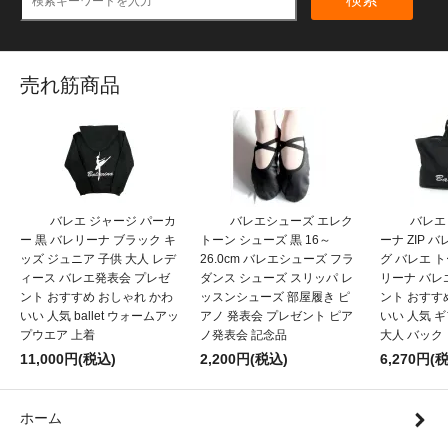
売れ筋商品
バレエ ジャージ パーカ
バレエシューズ エレク
バレエ
ー 黒 バレリーナ ブラック キ
トーン シューズ 黒 16～
ーナ ZIP 
ッズ ジュニア 子供 大人 レデ
26.0cm バレエシューズ フラ
グ バレエ 
ィース バレエ発表会 プレゼ
ダンス シューズ スリッパ レ
リーナ バレ
ント おすすめ おしゃれ かわ
ッスンシューズ 部屋履き ピ
ント おすす
いい 人気 ballet ウォームアッ
アノ 発表会 プレゼント ピア
いい 人気 
プウエア 上着
ノ発表会 記念品
大人 バック
11,000円(税込)
2,200円(税込)
6,270円(
ホーム