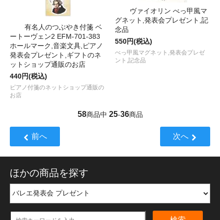
ヴァイオリン べっ甲風マ
グネット,発表会プレゼント,記
有名人のつぶやき付箋 ベ
念品
ートーヴェン2 EFM-701-383
550円(税込)
ホールマーク,音楽文具,ピアノ
べっ甲風マグネット,発表会プレゼ
発表会プレゼント,ギフトのネ
ント,記念品
ットショップ通販のお店
440円(税込)
ピアノ付箋のネットショップ通販の
お店
58
25
36
商品中
-
商品
前へ
次へ
ほかの商品を探す
検索