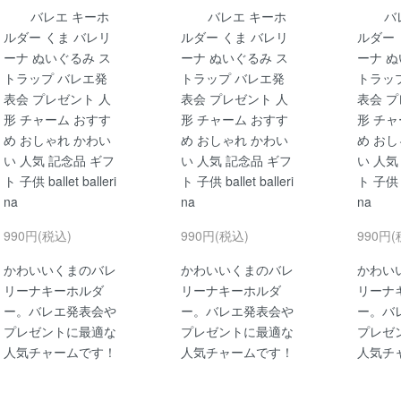
バレエ キーホ
バレエ キーホ
バ
ルダー くま バレリ
ルダー くま バレリ
ルダー 
ーナ ぬいぐるみ ス
ーナ ぬいぐるみ ス
ーナ ぬ
トラップ バレエ発
トラップ バレエ発
トラッ
表会 プレゼント 人
表会 プレゼント 人
表会 プ
形 チャーム おすす
形 チャーム おすす
形 チャ
め おしゃれ かわい
め おしゃれ かわい
め おし
い 人気 記念品 ギフ
い 人気 記念品 ギフ
い 人気
ト 子供 ballet balleri
ト 子供 ballet balleri
ト 子供 ba
na
na
na
990円(税込)
990円(税込)
990円(
かわいいくまのバレ
かわいいくまのバレ
かわい
リーナキーホルダ
リーナキーホルダ
リーナ
ー。バレエ発表会や
ー。バレエ発表会や
ー。バ
プレゼントに最適な
プレゼントに最適な
プレゼ
人気チャームです！
人気チャームです！
人気チ