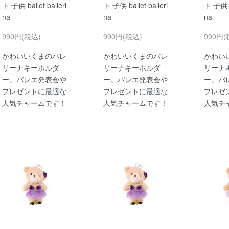
ト 子供 ballet balleri
ト 子供 ballet balleri
ト 子供 ba
na
na
na
990円(税込)
990円(税込)
990円(
かわいいくまのバレ
かわいいくまのバレ
かわい
リーナキーホルダ
リーナキーホルダ
リーナ
ー。バレエ発表会や
ー。バレエ発表会や
ー。バ
プレゼントに最適な
プレゼントに最適な
プレゼ
人気チャームです！
人気チャームです！
人気チ