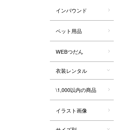
インバウンド
ペット用品
WEBつだん
衣装レンタル
\1,000以内の商品
イラスト画像
サイズ別