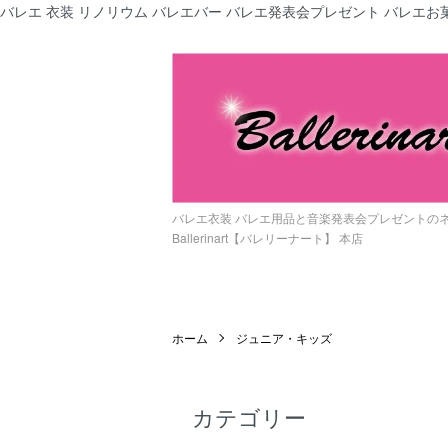
バレエ 衣装 リノリウム バレエバー バレエ発表会プレゼント バレエお菓
バレエ衣装 バレエ用品と音楽発表会プレゼントの
Ballerinart【バレリーナート】 本店
ホーム
ジュニア・キッズ
カテゴリー