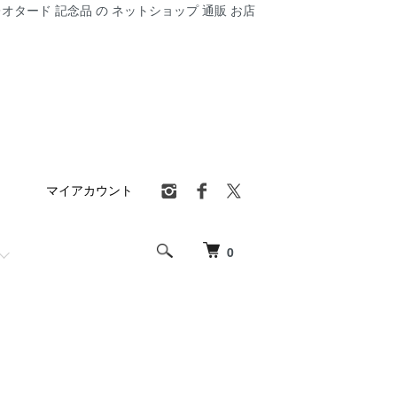
オタード 記念品 の ネットショップ 通販 お店
マイアカウント
0