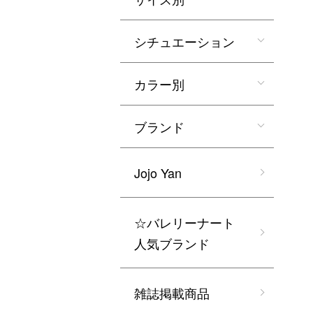
シチュエーション
カラー別
ブランド
Jojo Yan
☆バレリーナート
人気ブランド
雑誌掲載商品