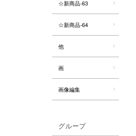
☆新商品-63
☆新商品-64
他
画
画像編集
グループ