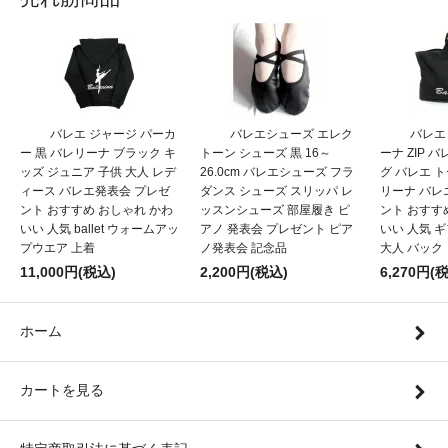
バレエ ジャージ パーカ
バレエシューズ エレク
バレエ
ー 黒 バレリーナ ブラック キ
トーン シューズ 黒 16～
ーナ ZIP 
ッズ ジュニア 子供 大人 レデ
26.0cm バレエシューズ フラ
グ バレエ 
ィース バレエ発表会 プレゼ
ダンス シューズ スリッパ レ
リーナ バレ
ント おすすめ おしゃれ かわ
ッスンシューズ 部屋履き ピ
ント おすす
いい 人気 ballet ウォームアッ
アノ 発表会 プレゼント ピア
いい 人気 
プウエア 上着
ノ発表会 記念品
大人 バック
11,000円(税込)
2,200円(税込)
6,270円(
ホーム
カートを見る