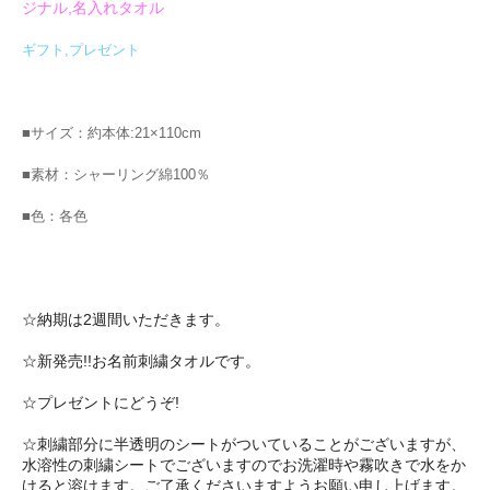
ジナル,名入れタオル
ギフト,プレゼント
■サイズ：約本体:21×110cm
■素材：シャーリング綿100％
■色：各色
☆納期は2週間いただきます。
☆新発売!!お名前刺繍タオルです。
☆プレゼントにどうぞ!
☆刺繍部分に半透明のシートがついていることがございますが、
水溶性の刺繍シートでございますのでお洗濯時や霧吹きで水をか
けると溶けます。ご了承くださいますようお願い申し上げます。