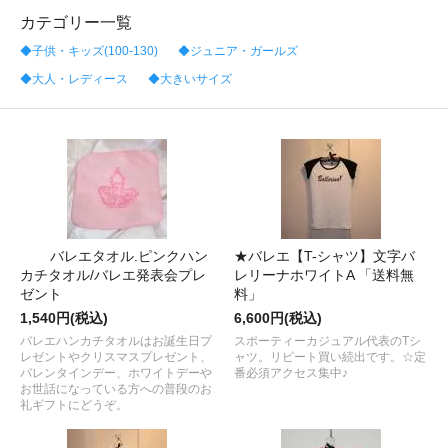
カテゴリー一覧
◆子供・キッズ(100-130)
◆ジュニア・ガールズ
◆大人・レディース
◆大きいサイズ
バレエタオル.ピンクハン
★バレエ【T-シャツ】文字バ
カチタオル/バレエ発表会プレ
レリーナホワイトA 「送料無
ゼント
料」
1,540円(税込)
6,600円(税込)
バレエハンカチタオルはお誕生日プ
スポーティーカジュアル代表のTシ
レゼントやクリスマスプレゼント、
ャツ。リピート買い続出です。☆定
バレンタインデー、ホワイトデーや
番必須アクセス集中♪
お世話になっている方への普段のお
礼ギフトにどうぞ。