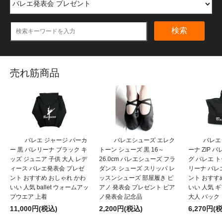
検索
売れ筋商品
バレエ ジャージ パーカ
バレエシューズ エレク
バレエ
ー 黒 バレリーナ ブラック キ
トーン シューズ 黒 16～
ーナ ZIP 
ッズ ジュニア 子供 大人 レデ
26.0cm バレエシューズ フラ
グ バレエ 
ィース バレエ発表会 プレゼ
ダンス シューズ スリッパ レ
リーナ バレ
ント おすすめ おしゃれ かわ
ッスンシューズ 部屋履き ピ
ント おすす
いい 人気 ballet ウォームアッ
アノ 発表会 プレゼント ピア
いい 人気 
プウエア 上着
ノ発表会 記念品
大人 バック
11,000円(税込)
2,200円(税込)
6,270円(