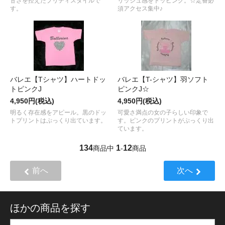
甘さを控えたプリティスタイルで
リッシュ感をトッピング。☆定番必
す。
須アクセス集中♪
バレエ【Tシャツ】ハートドッ
バレエ【T-シャツ】羽ソフト
トピンクJ
ピンクJ☆
4,950円(税込)
4,950円(税込)
明るく存在感をアピール。黒のドッ
可愛さ満点の女の子らしい印象で
トプリントはぷっくり出ています。
す。ピンクのプリントがぷっくり出
ています。
134
1
12
商品中
-
商品
前へ
次へ
ほかの商品を探す