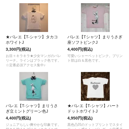
★バレエ【T-シャツ】タカコ
バレエ【Tシャツ】まりうさぎ
ホワイトJ
座ソフトピンクJ
3,300円(税込)
4,400円(税込)
お目々キラキラ★少女マンガのバレ
可愛いシャーベットピンク。プリン
リーナ。ラインはブラック色です。
ト部は白＆黒色です。
☆定番必須アクセス集中♪
バレエ【T-シャツ】まりうさ
★バレエ【T-シャツ】ハート
ぎ立ミントグリーン色J
ドットホワイトJ
4,400円(税込)
4,950円(税込)
ジュニアらしい爽やかな印象です。
黒色凸凹のドットプリントでスタイ