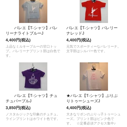
バレエ【T-シャツ】バレ
バレエ【T-シャツ】バレリー
リーナライトブルーJ
ナレッドJ
4,400円(税込)
4,400円(税込)
上品なミルキーブルーの甘口トッ
元気でスポーティーなバレリーナ。
プ。バレリーナプリント部は白色で
文字部はシルバー色です。
す。
バレエ【T-シャツ】チュ
★バレエ【T-シャツ】ぶりぶ
チュパープルJ
りトゥーシューズJ
3,850円(税込)
4,400円(税込)
ノスタルジックな印象のチュチュ。
大きなリボンのぶりっ子トゥーシュ
ラインプリントはホワイト色です。
ーズ。プリント部はピンク色で
す。 ☆定番必須アクセス集中♪