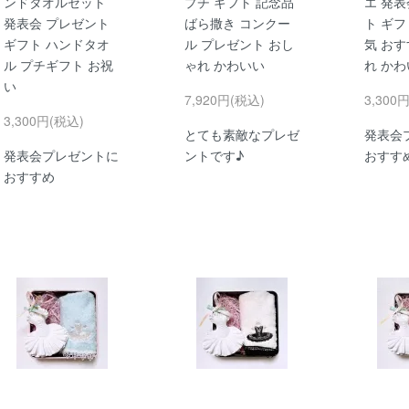
ンドタオルセット
プチ ギフト 記念品
エ 発表
発表会 プレゼント
ばら撒き コンクー
ト ギフ
ギフト ハンドタオ
ル プレゼント おし
気 おす
ル プチギフト お祝
ゃれ かわいい
れ か
い
7,920円(税込)
3,300
3,300円(税込)
とても素敵なプレゼ
発表会
発表会プレゼントに
ントです♪
おすす
おすすめ