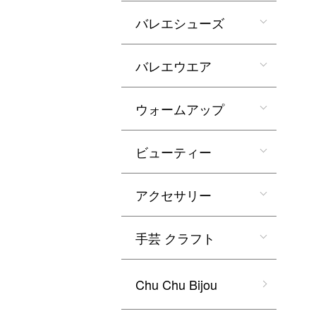
バレエシューズ
バレエウエア
ウォームアップ
ビューティー
アクセサリー
手芸 クラフト
Chu Chu Bijou