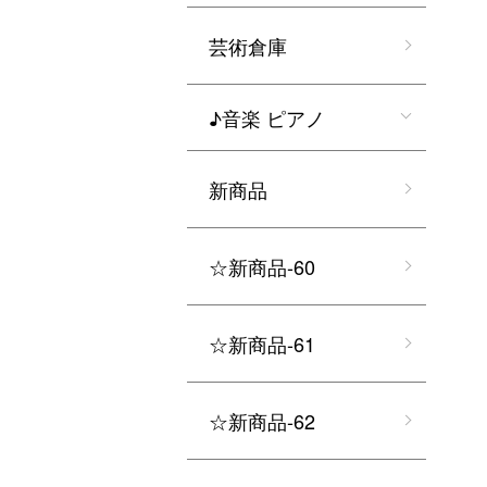
芸術倉庫
♪音楽 ピアノ
新商品
☆新商品-60
☆新商品-61
☆新商品-62