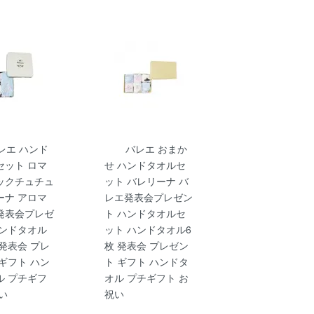
レエ ハンド
バレエ おまか
セット ロマ
せ ハンドタオルセ
ックチュチュ
ット バレリーナ バ
ーナ アロマ
レエ発表会プレゼン
発表会プレゼ
ト ハンドタオルセ
ハンドタオル
ット ハンドタオル6
発表会 プレ
枚 発表会 プレゼン
ギフト ハン
ト ギフト ハンドタ
ル プチギフ
オル プチギフト お
い
祝い