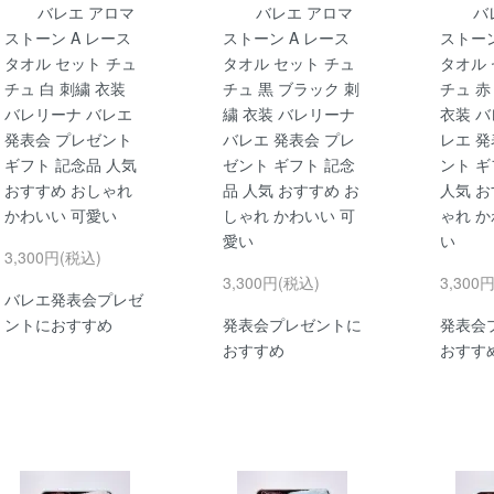
バレエ アロマ
バレエ アロマ
バ
ストーン A レース
ストーン A レース
ストーン
タオル セット チュ
タオル セット チュ
タオル 
チュ 白 刺繍 衣装
チュ 黒 ブラック 刺
チュ 赤
バレリーナ バレエ
繍 衣装 バレリーナ
衣装 バ
発表会 プレゼント
バレエ 発表会 プレ
レエ 発
ギフト 記念品 人気
ゼント ギフト 記念
ント ギ
おすすめ おしゃれ
品 人気 おすすめ お
人気 お
かわいい 可愛い
しゃれ かわいい 可
ゃれ か
愛い
い
3,300円(税込)
3,300円(税込)
3,300
バレエ発表会プレゼ
ントにおすすめ
発表会プレゼントに
発表会
おすすめ
おすす