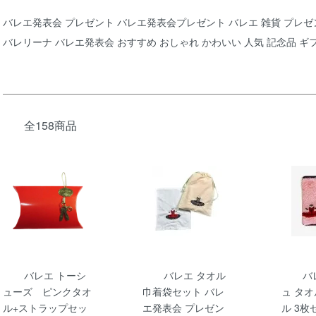
バレエ発表会 プレゼント バレエ発表会プレゼント バレエ 雑貨 プレゼ
バレリーナ バレエ発表会 おすすめ おしゃれ かわいい 人気 記念品 ギフト 子供 
全158商品
バレエ トーシ
バレエ タオル
バ
ューズ ピンクタオ
巾着袋セット バレ
ュ タオ
ル+ストラップセッ
エ発表会 プレゼン
ル 3枚