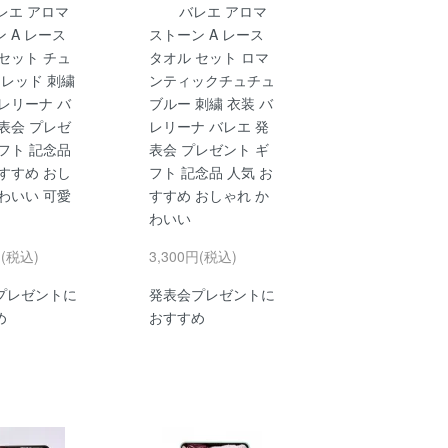
レエ アロマ
バレエ アロマ
 A レース
ストーン A レース
セット チュ
タオル セット ロマ
 レッド 刺繍
ンティックチュチュ
レリーナ バ
ブルー 刺繍 衣装 バ
表会 プレゼ
レリーナ バレエ 発
フト 記念品
表会 プレゼント ギ
すすめ おし
フト 記念品 人気 お
わいい 可愛
すすめ おしゃれ か
わいい
円(税込)
3,300円(税込)
プレゼントに
発表会プレゼントに
め
おすすめ