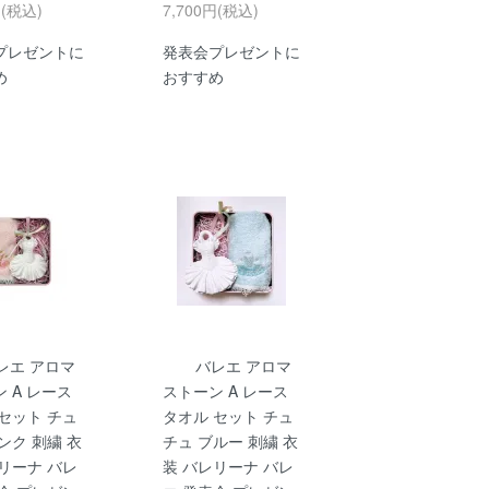
円(税込)
7,700円(税込)
プレゼントに
発表会プレゼントに
め
おすすめ
レエ アロマ
バレエ アロマ
 A レース
ストーン A レース
セット チュ
タオル セット チュ
ンク 刺繍 衣
チュ ブルー 刺繍 衣
リーナ バレ
装 バレリーナ バレ