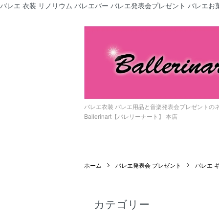
バレエ 衣装 リノリウム バレエバー バレエ発表会プレゼント バレエお菓
バレエ衣装 バレエ用品と音楽発表会プレゼントの
Ballerinart【バレリーナート】 本店
ホーム
バレエ発表会 プレゼント
バレエ 
カテゴリー