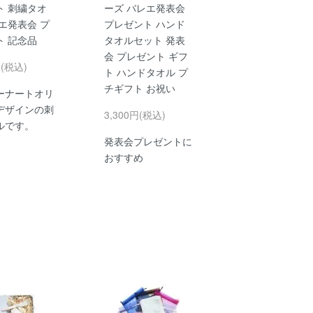
ト 刺繍タオ
ーズ バレエ発表会
エ発表会 プ
プレゼント ハンド
ト 記念品
タオルセット 発表
会 プレゼント ギフ
円(税込)
ト ハンドタオル プ
チギフト お祝い
ーナートオリ
デザインの刺
3,300円(税込)
ルです。
発表会プレゼントに
おすすめ