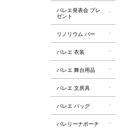
バレエ発表会 プレ
ゼント
リノリウム バー
バレエ 衣装
バレエ 舞台用品
バレエ 文房具
バレエ バッグ
バレリーナポーチ