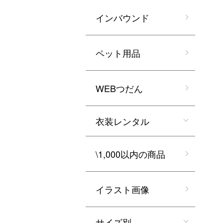
インバウンド
ペット用品
WEBつだん
衣装レンタル
\1,000以内の商品
イラスト画像
サイズ別