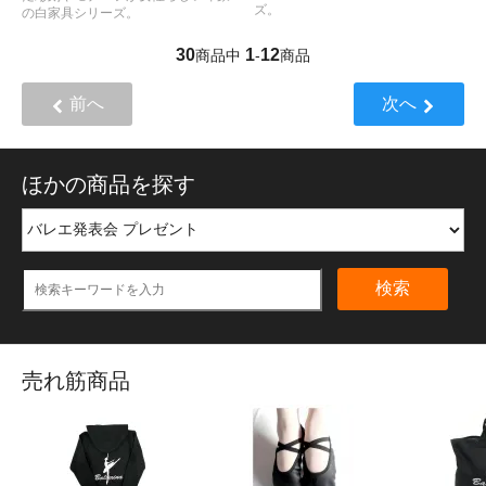
ズ。
の白家具シリーズ。
30
1
12
商品中
-
商品
前へ
次へ
ほかの商品を探す
検索
売れ筋商品