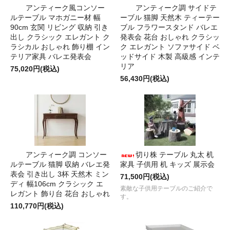
アンティーク風コンソー
アンティーク調 サイドテ
ルテーブル マホガニー材 幅
ーブル 猫脚 天然木 ティーテー
90cm 玄関 リビング 収納 引き
ブル フラワースタンド バレエ
出し クラシック エレガント ク
発表会 花台 おしゃれ クラシッ
ラシカル おしゃれ 飾り棚 イン
ク エレガント ソファサイド ベ
テリア家具 バレエ発表会
ッドサイド 木製 高級感 インテ
リア
75,020円(税込)
56,430円(税込)
アンティーク調 コンソー
切り株 テーブル 丸太 机
ルテーブル 猫脚 収納 バレエ発
家具 子供用 机 キッズ 展示会
表会 引き出し 3杯 天然木 ミン
71,500円(税込)
ディ 幅106cm クラシック エ
素敵な子供用テーブルのご紹介で
レガント 飾り台 花台 おしゃれ
す。
110,770円(税込)