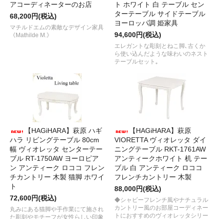
アコーディネーターのお店
ト ホワイト 白 テーブル セン
ターテーブル サイドテーブル
68,200円(税込)
ヨーロッパ調 姫家具
マチルドエムの素敵なデザイン家具
94,600円(税込)
《Mathilde M.》
エレガントな彫刻とねこ脚､古くか
ら使い込んだような味わいのネスト
テーブルセット｡
【HAGiHARA】萩原 ハギ
【HAGiHARA】萩原
ハラ リビングテーブル 80cm
VIORETTA ヴィオレッタ ダイ
幅 ヴィオレッタ センターテー
ニングテーブル RKT-1761AW
ブル RT-1750AW ヨーロピア
アンティークホワイト 机 テー
ン アンティーク ロココ フレン
ブル 白 アンティーク ロココ
チカントリー 木製 猫脚 ホワイ
フレンチカントリー 木製
ト
88,000円(税込)
72,600円(税込)
◆シャビーフレンチ風やナチュラル
カントリー風のお部屋コーディネー
丸みにある猫脚や手作業にて施され
トにおすすめのヴィオレッタシリー
た彫刻やモチーフが女性らしい印象