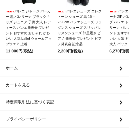
バレエ ジャージ パーカ
バレエシューズ エレク
バレエ
ー 黒 バレリーナ ブラック キ
トーン シューズ 黒 16～
ーナ ZIP 
ッズ ジュニア 子供 大人 レデ
26.0cm バレエシューズ フラ
グ バレエ 
ィース バレエ発表会 プレゼ
ダンス シューズ スリッパ レ
リーナ バレ
ント おすすめ おしゃれ かわ
ッスンシューズ 部屋履き ピ
ント おすす
いい 人気 ballet ウォームアッ
アノ 発表会 プレゼント ピア
いい 人気 
プウエア 上着
ノ発表会 記念品
大人 バック
11,000円(税込)
2,200円(税込)
6,270円(
ホーム
カートを見る
特定商取引法に基づく表記
プライバシーポリシー