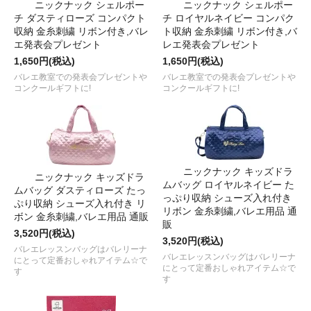
ニックナック シェルポー
ニックナック シェルポー
チ ダスティローズ コンパクト
チ ロイヤルネイビー コンパク
収納 金糸刺繍 リボン付き,バレ
ト収納 金糸刺繍 リボン付き,バ
エ発表会プレゼント
レエ発表会プレゼント
1,650円(税込)
1,650円(税込)
バレエ教室での発表会プレゼントや
バレエ教室での発表会プレゼントや
コンクールギフトに!
コンクールギフトに!
ニックナック キッズドラ
ニックナック キッズドラ
ムバッグ ロイヤルネイビー た
ムバッグ ダスティローズ たっ
っぷり収納 シューズ入れ付き
ぷり収納 シューズ入れ付き リ
リボン 金糸刺繍,バレエ用品 通
ボン 金糸刺繍,バレエ用品 通販
販
3,520円(税込)
3,520円(税込)
バレエレッスンバッグはバレリーナ
バレエレッスンバッグはバレリーナ
にとって定番おしゃれアイテム☆で
にとって定番おしゃれアイテム☆で
す
す