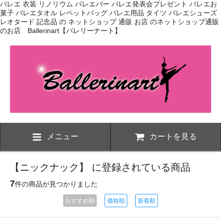
バレエ 衣装 リノリウム バレエバー バレエ発表会プレゼント バレエお
菓子 バレエタオル レペットバッグ バレエ用品 タイツ バレエシューズ
レオタード 記念品 の ネットショップ 通販 お店 のネットショップ通販
のお店 Ballerinart【バレリーナート】
メニュー
カートを見る
【ニックナック】 に登録されている商品
7
件の商品が見つかりました
おすすめ順
価格順
新着順