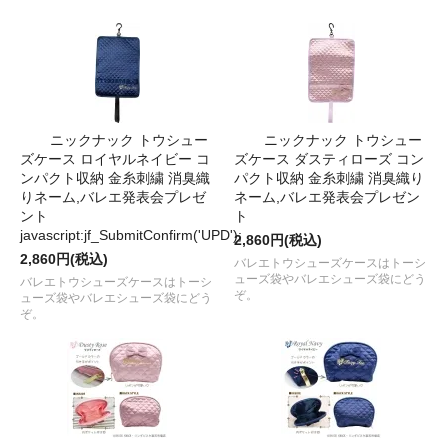
ニックナック トウシュー
ニックナック トウシュー
ズケース ロイヤルネイビー コ
ズケース ダスティローズ コン
ンパクト収納 金糸刺繍 消臭織
パクト収納 金糸刺繍 消臭織り
りネーム,バレエ発表会プレゼ
ネーム,バレエ発表会プレゼン
ント
ト
javascript:jf_SubmitConfirm('UPD');
2,860円(税込)
2,860円(税込)
バレエトウシューズケースはトーシ
ューズ袋やバレエシューズ袋にどう
バレエトウシューズケースはトーシ
ぞ。
ューズ袋やバレエシューズ袋にどう
ぞ。