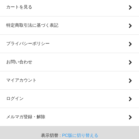
カートを見る
特定商取引法に基づく表記
プライバシーポリシー
お問い合わせ
マイアカウント
ログイン
メルマガ登録・解除
表示切替 :
PC版に切り替える