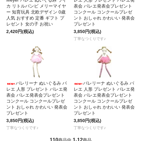
Meyer バレエ ぬいぐるみ ライ
レエ 人形 プレゼント バレエ発
カ リトルバンビ メリーマイヤ
表会 バレエ発表会プレゼント
ー 知育玩具 北欧デザイン 0歳
コンクール コンクールプレゼ
人気 おすすめ 定番 ギフト プ
ント おしゃれ かわいい 発表会
レゼント 女の子 お祝い
プレゼント
2,420円(税込)
3,850円(税込)
丁寧なつくりです♪
バレリーナ ぬいぐるみ バ
バレリーナ ぬいぐるみ バ
レエ 人形 プレゼント バレエ発
レエ 人形 プレゼント バレエ発
表会 バレエ発表会プレゼント
表会 バレエ発表会プレゼント
コンクール コンクールプレゼ
コンクール コンクールプレゼ
ント おしゃれ かわいい 発表会
ント おしゃれ かわいい 発表会
プレゼント
プレゼント
3,850円(税込)
3,850円(税込)
丁寧なつくりです♪
丁寧なつくりです♪
110
1
12
商品中
-
商品