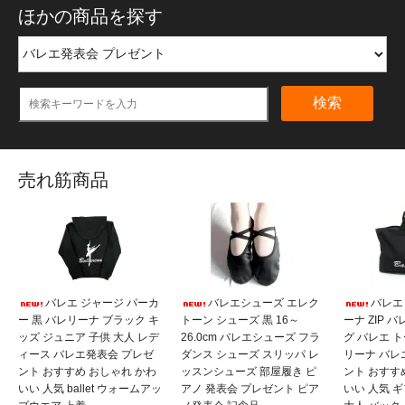
ほかの商品を探す
検索
売れ筋商品
バレエ ジャージ パーカ
バレエシューズ エレク
バレエ
ー 黒 バレリーナ ブラック キ
トーン シューズ 黒 16～
ーナ ZIP 
ッズ ジュニア 子供 大人 レデ
26.0cm バレエシューズ フラ
グ バレエ 
ィース バレエ発表会 プレゼ
ダンス シューズ スリッパ レ
リーナ バレ
ント おすすめ おしゃれ かわ
ッスンシューズ 部屋履き ピ
ント おすす
いい 人気 ballet ウォームアッ
アノ 発表会 プレゼント ピア
いい 人気 