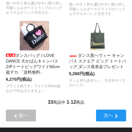
使いやすく持ち運びやすい取り外し
使いやすく持ち運びやすい取り外し
可能ショルダーストラップのバック
可能ショルダーストラップのバック
ルでマルチバック方式です。
ルでマルチバック方式です。
ダンスバッグ.I LOVE
ダンス黒ヘヴィー キャン
DANCE.大かばんキャンバス
バス スクエア ビッグ トートバ
ZIPトートビッグワイド60cm
ッグ,ダンス発表会プレゼント
超デカ 「送料無料」
5,280円(税込)
6,270円(税込)
サッと持ち歩きたい、大きめサイズ
のバッグ。
ブラック色です。ワイドが60cm超
なので沢山入りますよ～
33
1
12
商品中
-
商品
前へ
次へ