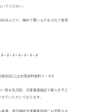
ないでください。
詰め込んだり、極めて重いものを入れて使用
～♪～♪～♪～♪～♪～♪～♪
円(税別)以上は全国送料無料で～す♪
の一部を乳児院、児童養護施設で暮らす子ど
させていただいております。
を毎週、就労継続支援事業所様にお手配させ