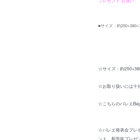
プレゼント お祝い
■サイズ：約250×380×
☆サイズ：約250×38
☆お取り扱いには十
☆こちらのバレエB
☆バレエ発表会プレ
ント、新学年プレゼ