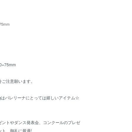
75mm
0×75mm
分ご注意願います。
agはバレリーナにとっては嬉しいアイテム☆
ゼントやダンス発表会、コンクールのプレゼ
ント、御礼に最適!