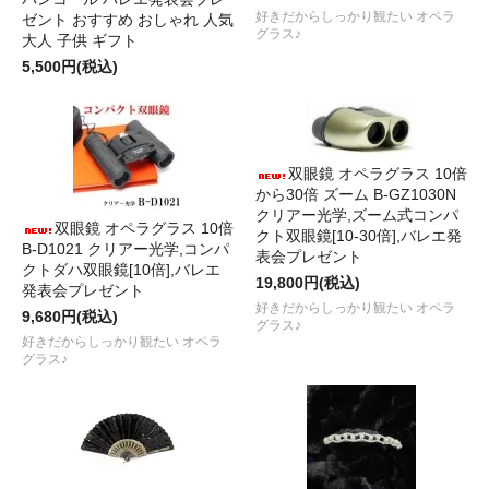
好きだからしっかり観たい オペラ
ゼント おすすめ おしゃれ 人気
グラス♪
大人 子供 ギフト
5,500円(税込)
双眼鏡 オペラグラス 10倍
から30倍 ズーム B-GZ1030N
クリアー光学,ズーム式コンパ
双眼鏡 オペラグラス 10倍
クト双眼鏡[10-30倍],バレエ発
B-D1021 クリアー光学,コンパ
表会プレゼント
クトダハ双眼鏡[10倍],バレエ
19,800円(税込)
発表会プレゼント
好きだからしっかり観たい オペラ
9,680円(税込)
グラス♪
好きだからしっかり観たい オペラ
グラス♪