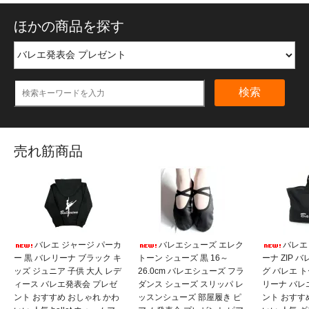
ほかの商品を探す
検索
売れ筋商品
バレエ ジャージ パーカ
バレエシューズ エレク
バレエ
ー 黒 バレリーナ ブラック キ
トーン シューズ 黒 16～
ーナ ZIP 
ッズ ジュニア 子供 大人 レデ
26.0cm バレエシューズ フラ
グ バレエ 
ィース バレエ発表会 プレゼ
ダンス シューズ スリッパ レ
リーナ バレ
ント おすすめ おしゃれ かわ
ッスンシューズ 部屋履き ピ
ント おすす