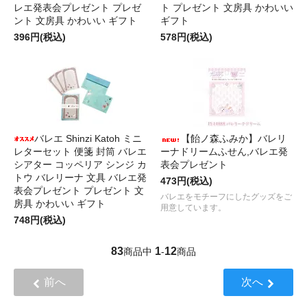
レエ発表会プレゼント プレゼ
ト プレゼント 文房具 かわいい
ント 文房具 かわいい ギフト
ギフト
396円(税込)
578円(税込)
バレエ Shinzi Katoh ミニ
【飴ノ森ふみか】バレリ
レターセット 便箋 封筒 バレエ
ーナドリームふせん,バレエ発
シアター コッペリア シンジ カ
表会プレゼント
トウ バレリーナ 文具 バレエ発
473円(税込)
表会プレゼント プレゼント 文
バレエをモチーフにしたグッズをご
房具 かわいい ギフト
用意しています。
748円(税込)
83
1
12
商品中
-
商品
前へ
次へ