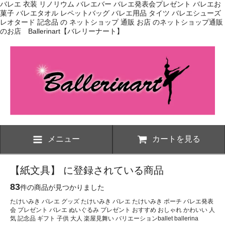
バレエ 衣装 リノリウム バレエバー バレエ発表会プレゼント バレエお
菓子 バレエタオル レペットバッグ バレエ用品 タイツ バレエシューズ
レオタード 記念品 の ネットショップ 通販 お店 のネットショップ通販
のお店 Ballerinart【バレリーナート】
メニュー
カートを見る
【紙文具】 に登録されている商品
83
件の商品が見つかりました
たけいみき バレエ グッズ たけいみき バレエ たけいみき ポーチ バレエ発表
会 プレゼント バレエ ぬいぐるみ プレゼント おすすめ おしゃれ かわいい 人
気 記念品 ギフト 子供 大人 楽屋見舞い バリエーションballet ballerina