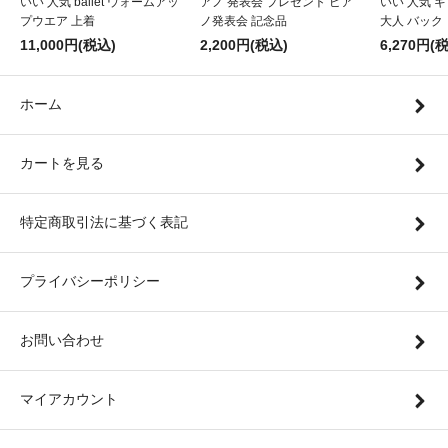
いい 人気 ballet ウォームアッ
アノ 発表会 プレゼント ピア
いい 人気 
プウエア 上着
ノ発表会 記念品
大人 バック
11,000円(税込)
2,200円(税込)
6,270円(
ホーム
カートを見る
特定商取引法に基づく表記
プライバシーポリシー
お問い合わせ
マイアカウント