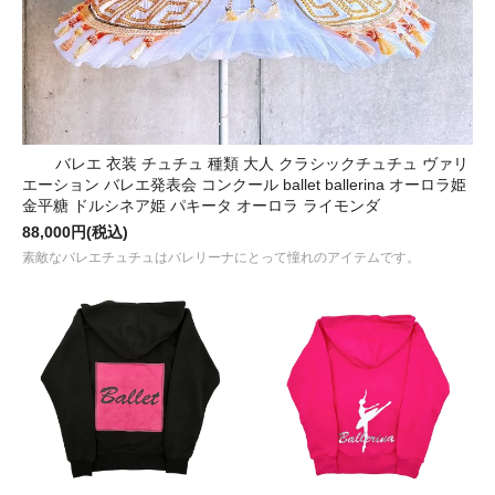
バレエ 衣装 チュチュ 種類 大人 クラシックチュチュ ヴァリ
エーション バレエ発表会 コンクール ballet ballerina オーロラ姫
金平糖 ドルシネア姫 パキータ オーロラ ライモンダ
88,000円(税込)
素敵なバレエチュチュはバレリーナにとって憧れのアイテムです。