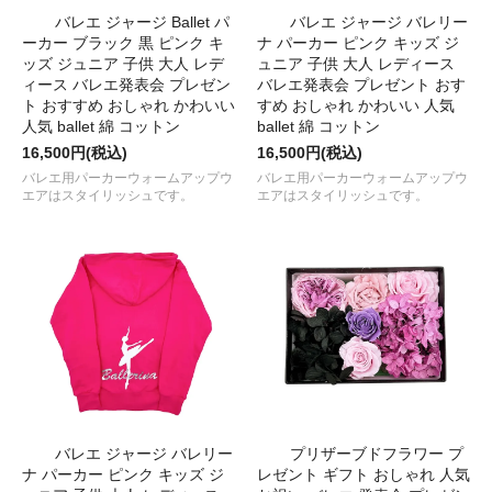
バレエ ジャージ Ballet パ
バレエ ジャージ バレリー
ーカー ブラック 黒 ピンク キ
ナ パーカー ピンク キッズ ジ
ッズ ジュニア 子供 大人 レデ
ュニア 子供 大人 レディース
ィース バレエ発表会 プレゼン
バレエ発表会 プレゼント おす
ト おすすめ おしゃれ かわいい
すめ おしゃれ かわいい 人気
人気 ballet 綿 コットン
ballet 綿 コットン
16,500円(税込)
16,500円(税込)
バレエ用パーカーウォームアップウ
バレエ用パーカーウォームアップウ
エアはスタイリッシュです。
エアはスタイリッシュです。
バレエ ジャージ バレリー
プリザーブドフラワー プ
ナ パーカー ピンク キッズ ジ
レゼント ギフト おしゃれ 人気