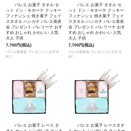
バレエ お菓子 タオル セ
バレエ お菓子 タオル セ
ット ドン・キホーテ クッキー
ット ドン・キホーテ クッキー
フィナンシェ 焼き菓子 フェイ
フィナンシェ 焼き菓子 フェイ
スタオル ハンカチ バレエ発表
スタオル ハンカチ バレエ発表
会 プレゼント バレリーナ おす
会 プレゼント バレリーナ おす
すめ おしゃれ かわいい 人気
すめ おしゃれ かわいい 人気
大人 子供
大人 子供
7,700円(税込)
7,700円(税込)
バレエ発表会 プレゼントにおすす
バレエ発表会 プレゼントにおすす
め！
め！
バレエ お菓子 レース タ
バレエ お菓子 レースタオ
オル セット シンデレラ クッキ
ル セット シンデレラ クッキー