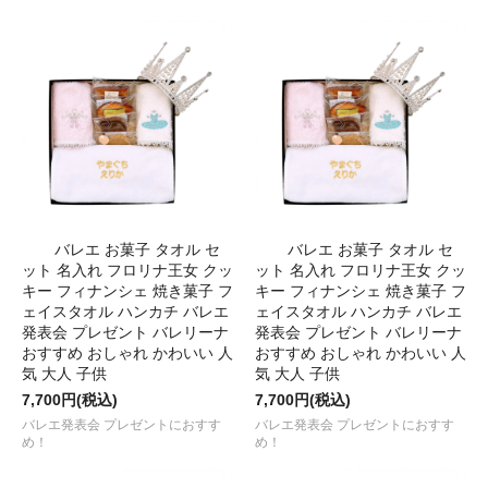
バレエ お菓子 タオル セ
バレエ お菓子 タオル セ
ット 名入れ フロリナ王女 クッ
ット 名入れ フロリナ王女 クッ
キー フィナンシェ 焼き菓子 フ
キー フィナンシェ 焼き菓子 フ
ェイスタオル ハンカチ バレエ
ェイスタオル ハンカチ バレエ
発表会 プレゼント バレリーナ
発表会 プレゼント バレリーナ
おすすめ おしゃれ かわいい 人
おすすめ おしゃれ かわいい 人
気 大人 子供
気 大人 子供
7,700円(税込)
7,700円(税込)
バレエ発表会 プレゼントにおすす
バレエ発表会 プレゼントにおすす
め！
め！