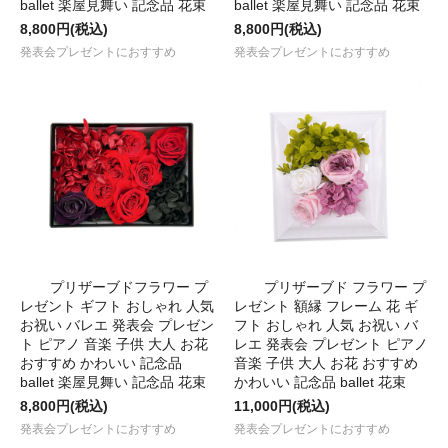
ballet 楽屋見舞い 記念品 花束
ballet 楽屋見舞い 記念品 花束
8,800円(税込)
8,800円(税込)
発表会プレゼントにおすすめ
発表会プレゼントにおすすめ
プリザーブドフラワー プ
プリザーブド フラワー プ
レゼント ギフト おしゃれ 人気
レゼント 額縁 フレーム 花 ギ
お祝い バレエ 発表会 プレゼン
フト おしゃれ 人気 お祝い バ
ト ピアノ 音楽 子供 大人 お花
レエ 発表会 プレゼント ピアノ
おすすめ かわいい 記念品
音楽 子供 大人 お花 おすすめ
ballet 楽屋見舞い 記念品 花束
かわいい 記念品 ballet 花束
8,800円(税込)
11,000円(税込)
発表会プレゼントにおすすめ
発表会プレゼントにおすすめ