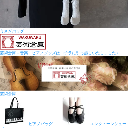
うさぎバッグ
芸術倉庫－音楽・ピアノグッズはコチラに引っ越しいたしました♪
芸術倉庫
ピアノバッグ
エレクトーンシュー