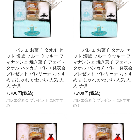
バレエ お菓子 タオル セ
バレエ お菓子 タオル セ
ット 海賊 ブルー クッキー フ
ット 海賊 ブルー クッキー フ
ィナンシェ 焼き菓子 フェイス
ィナンシェ 焼き菓子 フェイス
タオル ハンカチ バレエ発表会
タオル ハンカチ バレエ発表会
プレゼント バレリーナ おすす
プレゼント バレリーナ おすす
め おしゃれ かわいい 人気 大
め おしゃれ かわいい 人気 大
人 子供
人 子供
7,700円(税込)
7,700円(税込)
バレエ発表会 プレゼントにおすす
バレエ発表会 プレゼントにおすす
め！
め！