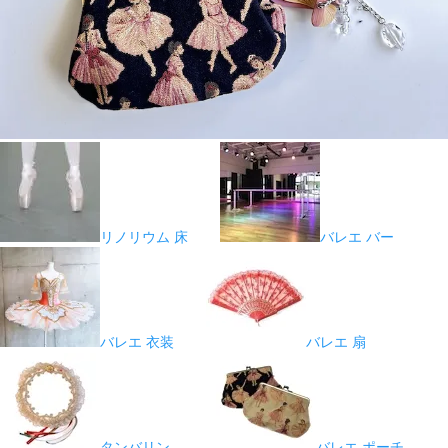
リノリウム 床
バレエ バー
バレエ 衣装
バレエ 扇
タンバリン
バレエ ポーチ