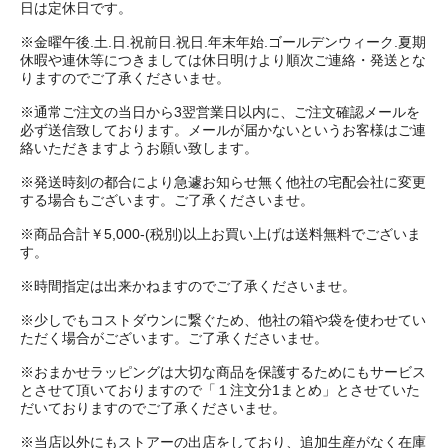
日は定休日です。
※金曜午後.土.日.祝前日.祝日.年末年始.ゴールデンウィーク.夏期
休暇や連休等につきましては休日明けより順次ご連絡・発送とな
りますのでご了承くださいませ。
※通常ご注文の当日から3翌営業日以内に、ご注文確認メールを
必ず送信致しております。メールが届かないというお客様はご連
絡いただきますようお願い致します。
※発送時刻の都合により急遽お知らせ無く他社の宅配会社に変更
する場合もございます。ご了承くださいませ。
※商品合計￥5,000-(税別)以上お買い上げは送料無料でございま
す。
※時間指定は出来かねますのでご了承くださいませ。
※少しでもコストダウンに繋ぐため、他社の箱や袋を使わせてい
ただく場合がございます。ご了承くださいませ。
※おまかせラッピングは大切な商品を保護するためにもサービス
とさせて頂いておりますので「１注文分1まとめ」とさせていた
だいておりますのでご了承くださいませ。
※当店以外にもストアーの出店をしており、追加生産がなく在庫