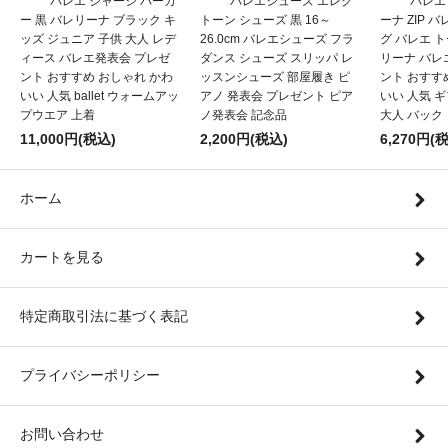
バレエ ジャージ パーカ
バレエシューズ エレク
バレエ
ー 黒 バレリーナ ブラック キ
トーン シューズ 黒 16～
ーナ ZIP 
ッズ ジュニア 子供 大人 レデ
26.0cm バレエシューズ フラ
グ バレエ 
ィース バレエ発表会 プレゼ
ダンス シューズ スリッパ レ
リーナ バレ
ント おすすめ おしゃれ かわ
ッスンシューズ 部屋履き ピ
ント おすす
いい 人気 ballet ウォームアッ
アノ 発表会 プレゼント ピア
いい 人気 
プウエア 上着
ノ発表会 記念品
大人 バック
11,000円(税込)
2,200円(税込)
6,270円(
ホーム
カートを見る
特定商取引法に基づく表記
プライバシーポリシー
お問い合わせ