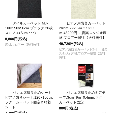
タイルカーペット MJ-
ピアノ用防音カーペット,
1002 50×50cm ブラック 20枚
2×2ｍ 2×2.5ｍ 2.5×2.5
スミノエ(Suminoe)
ｍ,45200円～,音楽スタジオ床
材,フロアー絨毯【送料無料】
8,800円(税込)
49,720円(税込)
床材,フロアー【送料無料】
ピアノ用防音カーペット2×2ｍ,音楽
スタジオ床材,フロアー絨毯【送料
無料】
バレエ床滑り止めシート,
バレエ床滑り止め固定テ
ピアノ防音シート,120×180㎝,
ープ,3cm×9m×0.4mm,ラグ・
ラグ・カーペット固定＆粘着
カーペット固定
シート
880円(税込)