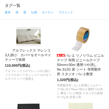
タグ一覧
家具
床
壁
仏壇
カーテン
ブラインド
アルフレックス マレンコ
3人掛け カバーをオールマイ
バレエ リノリウム ビニル
ティーで張替
テープ 寺岡 ビニールテープ
50mm×30m 透明つや消し
110,000円(税込)
No.312G 床 シート 寺岡製作
アルフレックスのマレンコ3人掛け
所 スタジオ バレエ教室
ソファのカバーをシンコールのオー
ルマイティーで張替え
1,320円(税込)
寺岡製作所 バレエ床用ビニルテー
プ No.312 50㎜×30ｍ 透明つや消
し 舞台 バレエ教室 スタジオの床材
のつなぎ,目張り用