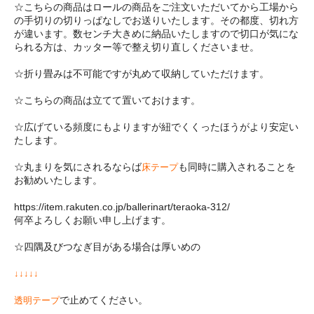
☆こちらの商品はロールの商品をご注文いただいてから工場から
の手切りの切りっぱなしでお送りいたします。その都度、切れ方
が違います。数センチ大きめに納品いたしますので切口が気にな
られる方は、カッター等で整え切り直しくださいませ。
☆折り畳みは不可能ですが丸めて収納していただけます。
☆こちらの商品は立てて置いておけます。
☆広げている頻度にもよりますが紐でくくったほうがより安定い
たします。
☆丸まりを気にされるならば
も同時に購入されることを
床テープ
お勧めいたします。
https://item.rakuten.co.jp/ballerinart/teraoka-312/
何卒よろしくお願い申し上げます。
☆四隅及びつなぎ目がある場合は厚いめの
↓
↓
↓
↓
↓
で止めてください。
透明テープ