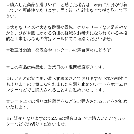
☆購入した商品が滑りやすいと感じた場合は、表面に油分が付着
している可能性があります。固く絞った雑巾などで拭き取って下
さい。
☆大きなサイズや大きな跳躍や回転、グリッサードなど足首やか
かと、ひざや腰にかかる負担の軽減をお考えになられている本格
的な工事をお考えの方はメールにてご連絡くださいませ。
☆教室は勿論、発表会やコンクールの舞台床材にどうぞ
☆この商品は納品迄、営業日の１週間程度頂きます。
☆ほとんどの皆さまが滑らず練習されておりますが下地の相性に
もよりますので気になられましたら滑り止めのシートをホームセ
ンターなどでご購入されることをお勧めいたします。
☆シート上での滑りは松脂等をなどをご購入されることをお勧め
いたします。
☆m販売となりますので2.5mの場合は3mでご購入いただきカッ
ターなどでお切りくださいませ。