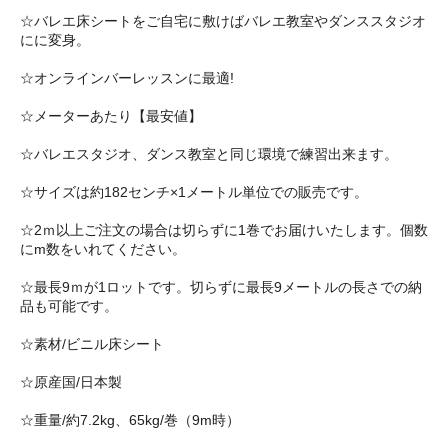
☆バレエ床シートをご自宅に敷けばバレエ教室やダンススタジオ
にに変身。
☆オンラインバーレッスンに最適!
☆メーターあたり【最安値】
☆バレエスタジオ、ダンス教室と同じ環境で練習出来ます。
☆サイズは約182センチ×1メートル単位での販売です。
☆2ｍ以上ご注文の場合は切らずに1巻でお届けいたします。個数
にm数をいれてください。
☆最長9ｍが1ロットです。切らずに最長9メートルの長さでの納
品も可能です。
☆素材/ビニル床シート
☆原産国/日本製
☆重量/約7.2kg、65kg/巻（9m時）