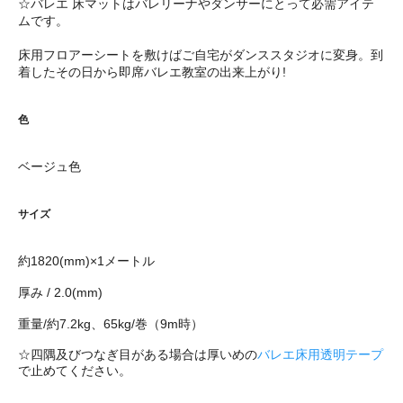
☆バレエ 床マットはバレリーナやダンサーにとって必需アイテ
ムです。
床用フロアーシートを敷けばご自宅がダンススタジオに変身。到
着したその日から即席バレエ教室の出来上がり!
色
ベージュ色
サイズ
約1820(mm)×1メートル
厚み / 2.0(mm)
重量/約7.2kg、65kg/巻（9m時）
☆四隅及びつなぎ目がある場合は厚いめの
バレエ床用透明テープ
で止めてください。