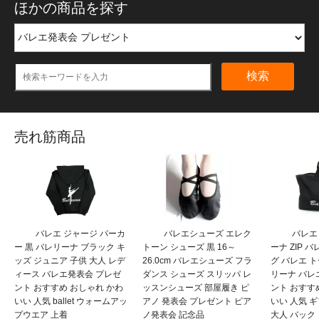
ほかの商品を探す
検索
売れ筋商品
バレエ ジャージ パーカ
バレエシューズ エレク
バレエ
ー 黒 バレリーナ ブラック キ
トーン シューズ 黒 16～
ーナ ZIP 
ッズ ジュニア 子供 大人 レデ
26.0cm バレエシューズ フラ
グ バレエ 
ィース バレエ発表会 プレゼ
ダンス シューズ スリッパ レ
リーナ バレ
ント おすすめ おしゃれ かわ
ッスンシューズ 部屋履き ピ
ント おすす
いい 人気 ballet ウォームアッ
アノ 発表会 プレゼント ピア
いい 人気 
プウエア 上着
ノ発表会 記念品
大人 バック