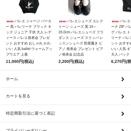
バレエ ジャージ パーカ
バレエシューズ エレク
バレエ
ー 黒 バレリーナ ブラック キ
トーン シューズ 黒 16～
ーナ ZIP 
ッズ ジュニア 子供 大人 レデ
26.0cm バレエシューズ フラ
グ バレエ 
ィース バレエ発表会 プレゼ
ダンス シューズ スリッパ レ
リーナ バレ
ント おすすめ おしゃれ かわ
ッスンシューズ 部屋履き ピ
ント おすす
いい 人気 ballet ウォームアッ
アノ 発表会 プレゼント ピア
いい 人気 
プウエア 上着
ノ発表会 記念品
大人 バック
11,000円(税込)
2,200円(税込)
6,270円(
ホーム
カートを見る
特定商取引法に基づく表記
プライバシーポリシー