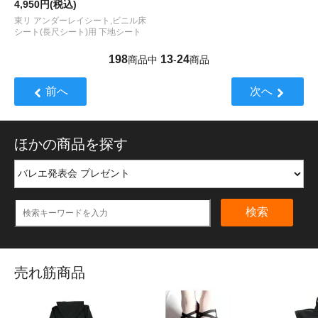
4,950円(税込)
東リ アンダーレイシート,ビニル床
シート(長尺シート)用 下地シート
198
13
24
商品中
-
商品
前へ
次へ
ほかの商品を探す
検索
売れ筋商品