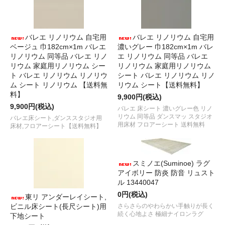
バレエ リノリウム 自宅用
バレエ リノリウム 自宅用
ベージュ 巾182cm×1m バレエ
濃いグレー 巾182cm×1m バレ
リノリウム 同等品 バレエ リノ
エ リノリウム 同等品 バレエ
リウム 家庭用リノリウム シー
リノリウム 家庭用リノリウム
ト バレエ リノリウム リノリウ
シート バレエ リノリウム リノ
ム シート リノリウム 【送料無
リウム シート【送料無料】
料】
9,900円(税込)
9,900円(税込)
バレエ 床シート 濃いグレー色 リノ
リウム 同等品 ダンスマッ スタジオ
バレエ床シート,ダンススタジオ用
用床材 フロアーシート 送料無料
床材,フロアーシート【送料無料】
スミノエ(Suminoe) ラグ
アイボリー 防炎 防音 リュスト
ル 13440047
0円(税込)
東リ アンダーレイシート,
ビニル床シート(長尺シート)用
さらさらのやわらかい手触りが長く
続く心地よさ 極細ナイロンラグ
下地シート