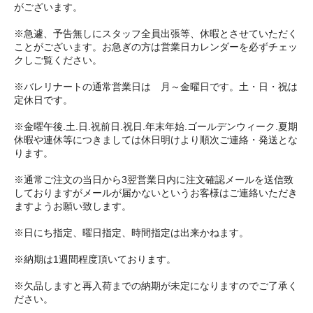
がございます。
※急遽、予告無しにスタッフ全員出張等、休暇とさせていただく
ことがございます。お急ぎの方は営業日カレンダーを必ずチェッ
クしご覧ください。
※バレリナートの通常営業日は 月～金曜日です。土・日・祝は
定休日です。
※金曜午後.土.日.祝前日.祝日.年末年始.ゴールデンウィーク.夏期
休暇や連休等につきましては休日明けより順次ご連絡・発送とな
ります。
※通常ご注文の当日から3翌営業日内に注文確認メールを送信致
しておりますがメールが届かないというお客様はご連絡いただき
ますようお願い致します。
※日にち指定、曜日指定、時間指定は出来かねます。
※納期は1週間程度頂いております。
※欠品しますと再入荷までの納期が未定になりますのでご了承く
ださい。