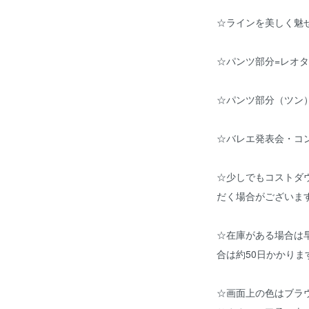
☆ラインを美しく魅
☆パンツ部分=レオ
☆パンツ部分（ツン
☆バレエ発表会・コ
☆少しでもコストダ
だく場合がございま
☆在庫がある場合は
合は約50日かかりま
☆画面上の色はブラ