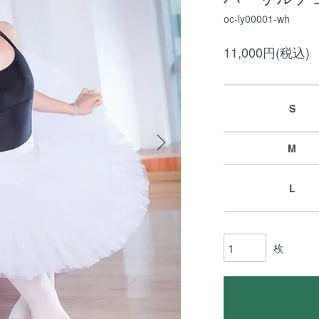
oc-ly00001-wh
11,000円(税込)
S
M
L
枚