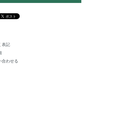
く表記
細
い合わせる