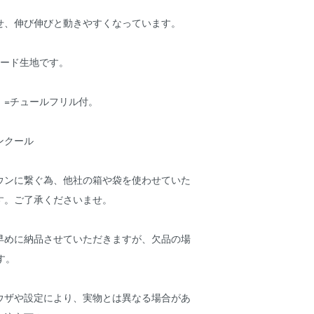
せ、伸び伸びと動きやすくなっています。
タード生地です。
）=チュールフリル付。
ンクール
ウンに繋ぐ為、他社の箱や袋を使わせていた
す。ご了承くださいませ。
早めに納品させていただきますが、欠品の場
す。
ウザや設定により、実物とは異なる場合があ