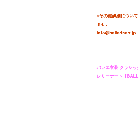
※その他詳細につい
ませ。
info@ballerinart.jp
バレエ衣装 クラシッ
レリーナート【BALLE