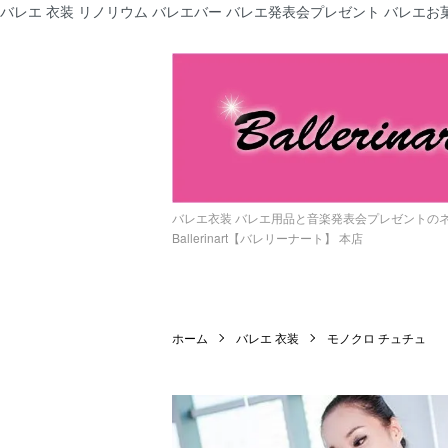
バレエ 衣装 リノリウム バレエバー バレエ発表会プレゼント バレエお菓
バレエ衣装 バレエ用品と音楽発表会プレゼントの
Ballerinart【バレリーナート】 本店
ホーム
バレエ 衣装
モノクロ チュチュ