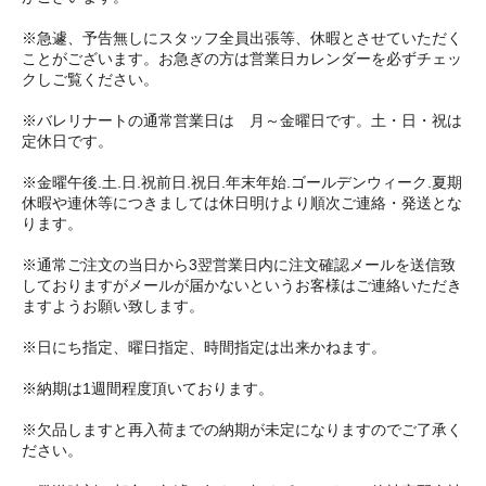
※急遽、予告無しにスタッフ全員出張等、休暇とさせていただく
ことがございます。お急ぎの方は営業日カレンダーを必ずチェッ
クしご覧ください。
※バレリナートの通常営業日は 月～金曜日です。土・日・祝は
定休日です。
※金曜午後.土.日.祝前日.祝日.年末年始.ゴールデンウィーク.夏期
休暇や連休等につきましては休日明けより順次ご連絡・発送とな
ります。
※通常ご注文の当日から3翌営業日内に注文確認メールを送信致
しておりますがメールが届かないというお客様はご連絡いただき
ますようお願い致します。
※日にち指定、曜日指定、時間指定は出来かねます。
※納期は1週間程度頂いております。
※欠品しますと再入荷までの納期が未定になりますのでご了承く
ださい。