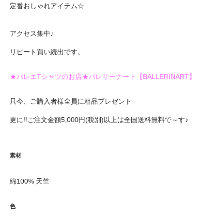
定番おしゃれアイテム☆
アクセス集中♪
リピート買い続出です。
★バレエTシャツのお店★バレリーナート【BALLERINART】
只今、ご購入者様全員に粗品プレゼント
更に!!ご注文金額5,000円(税別)以上は全国送料無料で～す♪
素材
綿100% 天竺
色