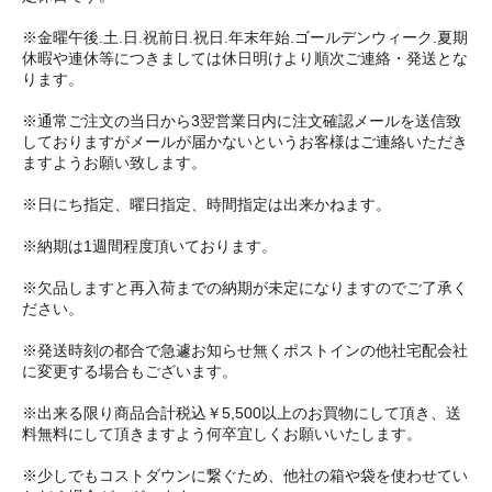
※金曜午後.土.日.祝前日.祝日.年末年始.ゴールデンウィーク.夏期
休暇や連休等につきましては休日明けより順次ご連絡・発送とな
ります。
※通常ご注文の当日から3翌営業日内に注文確認メールを送信致
しておりますがメールが届かないというお客様はご連絡いただき
ますようお願い致します。
※日にち指定、曜日指定、時間指定は出来かねます。
※納期は1週間程度頂いております。
※欠品しますと再入荷までの納期が未定になりますのでご了承く
ださい。
※発送時刻の都合で急遽お知らせ無くポストインの他社宅配会社
に変更する場合もございます。
※出来る限り商品合計税込￥5,500以上のお買物にして頂き、送
料無料にして頂きますよう何卒宜しくお願いいたします。
※少しでもコストダウンに繋ぐため、他社の箱や袋を使わせてい