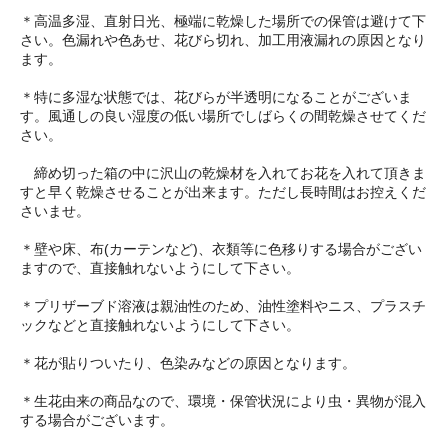
＊高温多湿、直射日光、極端に乾燥した場所での保管は避けて下
さい。色漏れや色あせ、花びら切れ、加工用液漏れの原因となり
ます。
＊特に多湿な状態では、花びらが半透明になることがございま
す。風通しの良い湿度の低い場所でしばらくの間乾燥させてくだ
さい。
締め切った箱の中に沢山の乾燥材を入れてお花を入れて頂きま
すと早く乾燥させることが出来ます。ただし長時間はお控えくだ
さいませ。
＊壁や床、布(カーテンなど)、衣類等に色移りする場合がござい
ますので、直接触れないようにして下さい。
＊プリザーブド溶液は親油性のため、油性塗料やニス、プラスチ
ックなどと直接触れないようにして下さい。
＊花が貼りついたり、色染みなどの原因となります。
＊生花由来の商品なので、環境・保管状況により虫・異物が混入
する場合がございます。