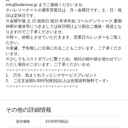
info@ballerinat.jp までご連絡くださいませ。
※バレリーナートの通常営業日は、月～金曜日です。土・日・祝
日は定休日です。
※金曜午後.土.日.祝前日.祝日.年末年始.ゴールデンウィーク.夏期
休暇や連休等につきましては休日明けより順次ご連絡・発送とな
りますのでご了承くださいませ。
※時々、休暇とさせていただきます。営業日カレンダーをご覧く
ださい。
※急遽、予告無しに出張に出ることもございます。ご了承くださ
いませ。
※少しでもコストダウンに繋ぐため、他社の箱や袋を使わせてい
ただく場合がございます。ご了承くださいませ。
～♪～♪～♪～♪～♪～♪～♪～♪～♪～♪～♪～♪
1. 只今、気まぐれラッピングサービスプレゼント
2. ご注文金額5,000円(税別)以上は全国送料無料で～す♪
～♪～♪～♪～♪～♪～♪～♪～♪～♪～♪～♪～♪
その他の詳細情報
販売価格
33,000円(税込)