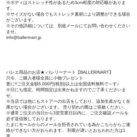
※ボディはストレッチ性があるため3cm程度の対応幅がありま
す。
※サイズがない場合でもストレッチ素材により調整ができる場合
がございます。
※その他詳細については、別途メールにてお問い合わせください
ませ。
info@ballerinart.jp
バレエ用品のお店★ バレリーナート【BALLERINART】
只今、ご購入者様全員に小物プレゼント
更に!!ご注文金額5,000円(税別)以上は全国送料無料で～す♪
※日にち指定、時間指定は出来かねますのでご了承くださいま
せ。
※当店では他にもストアーの出店をしており、追加生産がなく在
庫がない場合がございます。 売り切れの際はご容赦ください。
※通常ご注文の当日から3翌営業日以内に、ご注文確認メールを
必ず送信致しております。
たまにモールからのメールを拒否されている為かこちらからご連
絡ができない方がおられます。 到着が遅いとおもわれた方は1
度