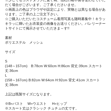
☆少しでもコストダウンに繋ぐ為、他社の箱や袋を使わせていた
だく場合がございます。ご了承くださいませ。
☆画面上の色はブラウザや設定により、実物とは異なる場合があ
ります。ご了承の上ご注文下さい。
☆ご購入いただいたコスチューム着用写真も随時募集中！キラッ
キラッに輝いたお衣装姿の画像をお送りください。バレリーナー
トサイトにて掲示させていただきま～す!!
素材
ポリエステル メッシュ
サイズ
S
(148～157cm) B:78cm W:60cm H:86cm 背丈:39cm スカート
丈:36cm
L
(158～167cm) B:82cm W:64cm H:92cm 背丈:41cm スカート
丈:38cm
上記は既製サイズになります。
※B=バスト W=ウエスト H=ヒップ
※スカート丈はクラシック チュチュの丈です。