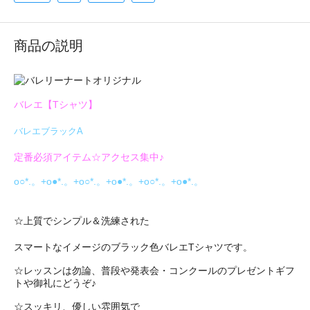
商品の説明
バレエ【Tシャツ】
バレエブラックA
定番必須アイテム☆アクセス集中♪
o○*.。+o●*.。+o○*.。+o●*.。+o○*.。+o●*.。
☆上質でシンプル＆洗練された
スマートなイメージのブラック色バレエTシャツです。
☆レッスンは勿論、普段や発表会・コンクールのプレゼントギフ
トや御礼にどうぞ♪
☆スッキリ、優しい雰囲気で