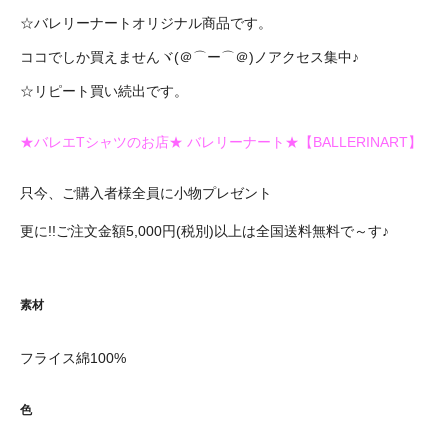
☆バレリーナートオリジナル商品です。
ココでしか買えませんヾ(＠⌒ー⌒＠)ノアクセス集中♪
☆リピート買い続出です。
★バレエTシャツのお店★ バレリーナート★【BALLERINART】
只今、ご購入者様全員に小物プレゼント
更に!!ご注文金額5,000円(税別)以上は全国送料無料で～す♪
素材
フライス綿100%
色