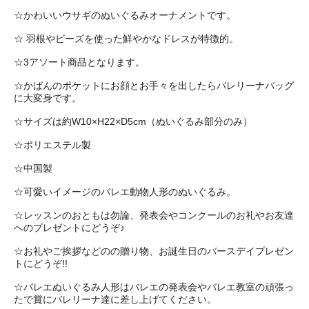
☆かわいいウサギのぬいぐるみオーナメントです。
☆ 羽根やビーズを使った鮮やかなドレスが特徴的。
☆3アソート商品となります。
☆かばんのポケットにお顔とお手々を出したらバレリーナバッグ
に大変身です。
☆サイズは約W10×H22×D5cm（ぬいぐるみ部分のみ）
☆ポリエステル製
☆中国製
☆可愛いイメージのバレエ動物人形のぬいぐるみ。
☆レッスンのおともは勿論、発表会やコンクールのお礼やお友達
へのプレゼントにどうぞ♪
☆お礼やご挨拶などのの贈り物、お誕生日のバースデイプレゼン
トにどうぞ!!
☆バレエぬいぐるみ人形はバレエの発表会やバレエ教室の頑張っ
たで賞にバレリーナ達に差し上げてください。