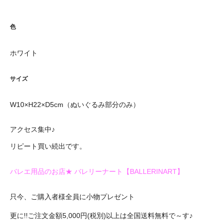
色
ホワイト
サイズ
W10×H22×D5cm（ぬいぐるみ部分のみ）
アクセス集中♪
リピート買い続出です。
バレエ用品のお店★ バレリーナート【BALLERINART】
只今、ご購入者様全員に小物プレゼント
更に!!ご注文金額5,000円(税別)以上は全国送料無料で～す♪