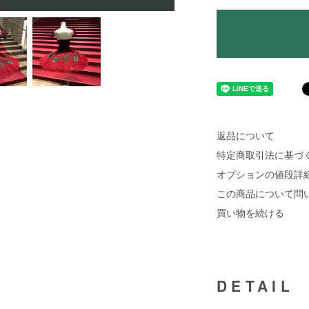
返品について
特定商取引法に基づ
オプションの値段詳
この商品について問
買い物を続ける
DETAIL