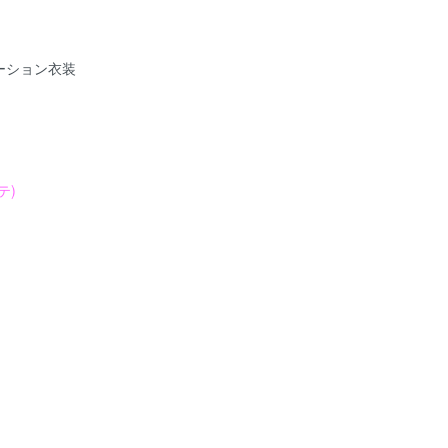
ーション衣装
テ)