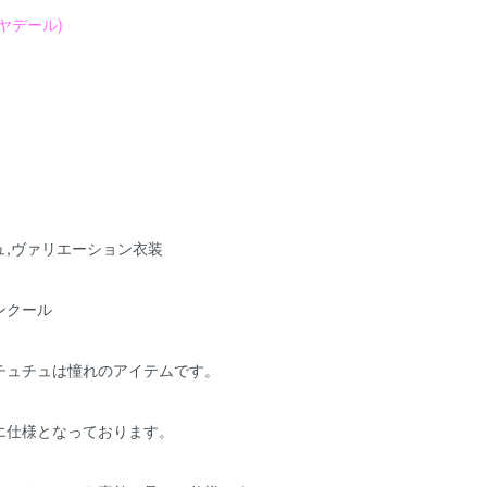
ヤデール)
ュ,ヴァリエーション衣装
ンクール
チュチュは憧れのアイテムです。
エ仕様となっております。