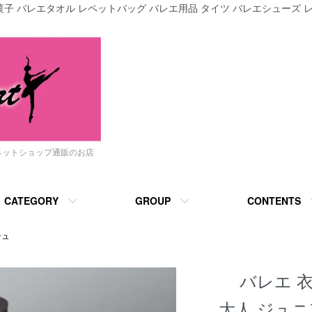
子 バレエタオル レペットバッグ バレエ用品 タイツ バレエシューズ レ
ネットショップ通販のお店
CATEGORY
GROUP
CONTENTS
チュ
バレエ 
大人 ジュニ