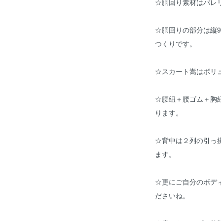
☆胴回り素材はバレ
☆胴回りの部分は縦
つくりです。
☆スカート嵩はボリ
☆腰紐＋腰ゴム＋胸
ります。
☆背中は２列の引っ
ます。
☆更にご自分のボデ
ださいね。