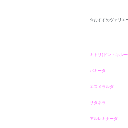
☆おすすめヴァリエ
キトリ(ドン・キホー
パキータ
エスメラルダ
サタネラ
アルレキナーダ