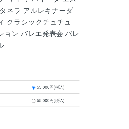
サタネラ アルレキナーダ
ィ クラシックチュチュ
ション バレエ発表会 バレ
ル
55,000円(税込)
55,000円(税込)