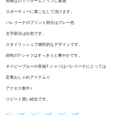
長袖なのでウォームアップに最適
スポーティーに着こなして頂けます。
バレリーナのプリント部分はグレー色
文字部分は白色です。
スタイリッシュで個性的なデザインです。
紺色のT-シャツはすっきりと爽やかです。
ネイビーブルーの長袖T-シャツはバレリーナにとっては
定番おしゃれアイテム☆
アクセス集中♪
リピート買い続出です。
o○*.。+o●*.。+o○*.。+o●*.。+o○*.。+o●*.。