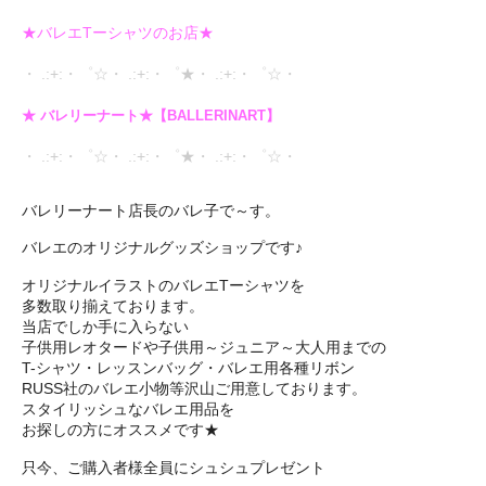
★バレエTーシャツのお店★
・ .:+:・゜☆・ .:+:・゜★・ .:+:・゜☆・
★ バレリーナート★【BALLERINART】
・ .:+:・゜☆・ .:+:・゜★・ .:+:・゜☆・
バレリーナート店長のバレ子で～す。
バレエのオリジナルグッズショップです♪
オリジナルイラストのバレエTーシャツを
多数取り揃えております。
当店でしか手に入らない
子供用レオタードや子供用～ジュニア～大人用までの
T-シャツ・レッスンバッグ・バレエ用各種リボン
RUSS社のバレエ小物等沢山ご用意しております。
スタイリッシュなバレエ用品を
お探しの方にオススメです★
只今、ご購入者様全員にシュシュプレゼント