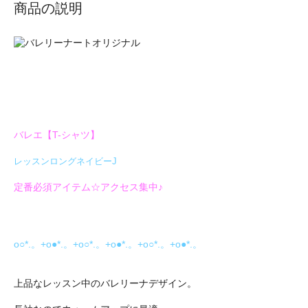
商品の説明
バレエ【T-シャツ】
レッスンロングネイビーJ
定番必須アイテム☆アクセス集中♪
o○*.。+o●*.。+o○*.。+o●*.。+o○*.。+o●*.。
上品なレッスン中のバレリーナデザイン。