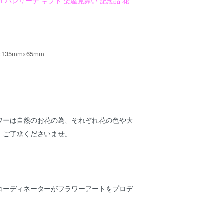
let バレリーナ ギフト 楽屋見舞い 記念品 花
135mm×65mm
ワーは自然のお花の為、それぞれ花の色や大
。ご了承くださいませ。
コーディネーターがフラワーアートをプロデ