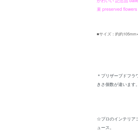
かわいい 記念品 bal
束 preserved flowers
■サイズ：約約105mm×
＊プリザーブドフラ
きさ個数が違います
☆プロのインテリア
ュース。