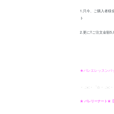
1.只今、ご購入者
ト
2.更に!!ご注文金額
★バレエレッスンバ
・ .:+:・゜☆・ .:+
★ バレリーナート★【B