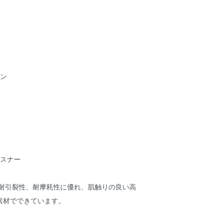
ロン
ァスナー
、耐引裂性、耐摩耗性に優れ、肌触りの良い高
素材でできています。