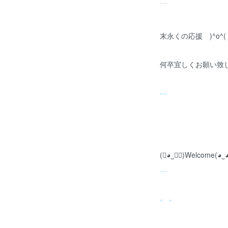
---
末永くの応援 )^o^(
何卒宜しくお願い致し
---
(❀◕‿◕ฺ)Welcome(◕‿◕
…
。 。