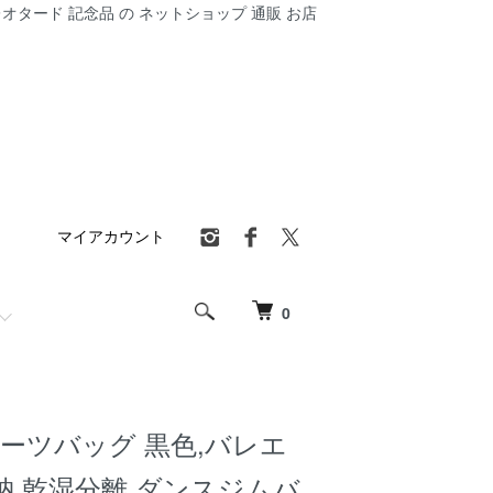
オタード 記念品 の ネットショップ 通販 お店
マイアカウント
0
ポーツバッグ 黒色,バレエ
納 乾湿分離,ダンスジムバ