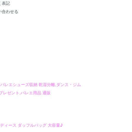
く表記
い合わせる
グ,バレエシューズ収納 乾湿分離,ダンス・ジム
プレゼント,バレエ用品 通販
レディース ダッフルバッグ 大容量♪