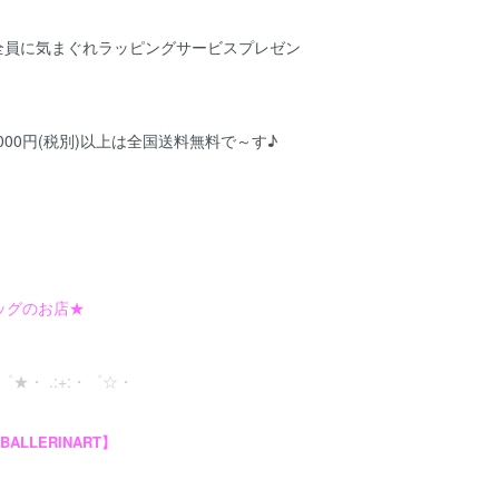
様全員に気まぐれラッピングサービスプレゼン
5,000円(税別)以上は全国送料無料で～す♪
ッグのお店★
:・゜★・ .:+:・゜☆・
ALLERINART】