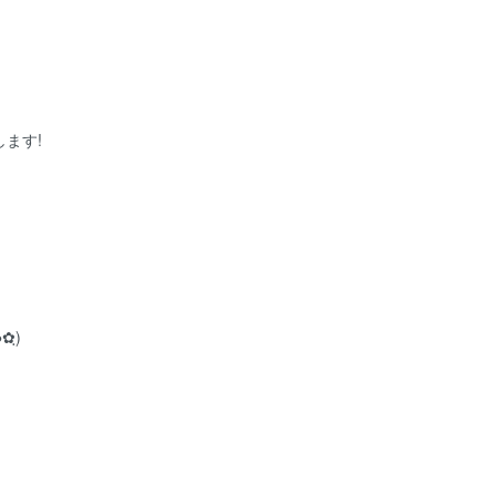
ます!
✿ฺ)