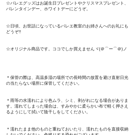
☆バレエグッズはお誕生日プレゼントやクリスマスプレゼント、
バレンタインデー、ホワイトデーにどうぞ。
☆日頃、お世話になっているバレエ教室のお姉さんへのお礼にも
どうぞ!!
☆オリジナル商品です。ココでしか買えませんヾ(＠⌒ー⌒＠)ノ
＊保管の際は、高温多湿の場所での長時間の放置を避け直射日光
の当たらない場所に保管してください。
＊雨等の水濡れにより色ムラ、シミ、剥がれになる場合がありま
す。濡れてしまった場合は、すみやかに柔らかい布で軽く押さえ
るようにして拭いて陰干しをしてください。
＊濡れたまま他のものと重ねておいたり、濡れたものを直接収納
しないでください。色移りする恐れがございます。