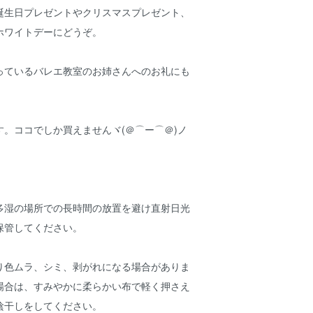
誕生日プレゼントやクリスマスプレゼント、
ホワイトデーにどうぞ。
っているバレエ教室のお姉さんへのお礼にも
。ココでしか買えませんヾ(＠⌒ー⌒＠)ノ
多湿の場所での長時間の放置を避け直射日光
保管してください。
り色ムラ、シミ、剥がれになる場合がありま
場合は、すみやかに柔らかい布で軽く押さえ
陰干しをしてください。