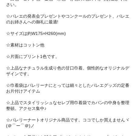
さい。
☆バレエの発表会プレゼントやコンクールのプレゼント、バレエ
のお姉さんへの御礼に最適!
☆サイズは約W175×H260(mm)
☆素材はコットン他
☆片面にプリント1色です。
☆上品なナチュラル生成り色の甘口巾着、個性的なオリジナルデ
ザインです。
☆巾着袋はバレリーナにとっては細々としたバレエグッズの定番
お片付けアイテム
☆上品でスタイリッシュなセレブ用巾着袋でカバンの中身を整理
整頓。アクセス集中♪
☆バレリーナートオリジナル商品です。ココでしか買えませんヾ
(＠⌒ー⌒＠)ノ