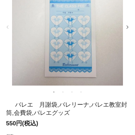
バレエ 月謝袋,バレリーナ,バレエ教室封
筒,会費袋,バレエグッズ
550円(税込)