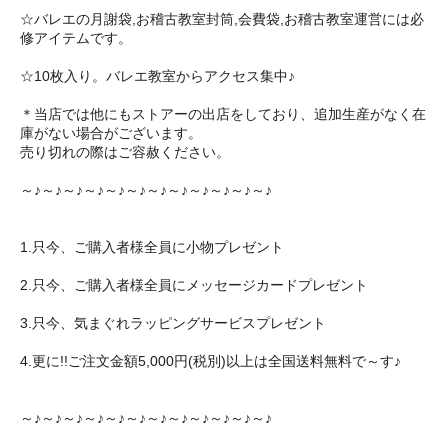
☆バレエの月謝袋,お稽古教室封筒,会費袋,お稽古教室運営には必
修アイテムです。
☆10枚入り。バレエ教室からアクセス集中♪
＊当店では他にもストアーの出店をしており、追加生産がなく在
庫がない場合がございます。
売り切れの際はご容赦ください。
～♪～♪～♪～♪～♪～♪～♪～♪～♪～♪～♪～♪
1.只今、ご購入者様全員に小物プレゼント
2.只今、ご購入者様全員にメッセージカードプレゼント
3.只今、気まぐれラッピングサービスプレゼント
4.更に!!ご注文金額5,000円(税別)以上は全国送料無料で～す♪
～♪～♪～♪～♪～♪～♪～♪～♪～♪～♪～♪～♪