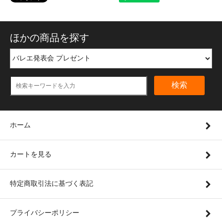
ほかの商品を探す
検索
ホーム
カートを見る
特定商取引法に基づく表記
プライバシーポリシー