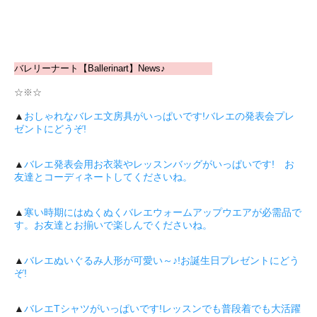
バレリーナート【Ballerinart】News♪
☆※☆
▲
おしゃれなバレエ文房具がいっぱいです!バレエの発表会プレ
ゼントにどうぞ!
▲
バレエ発表会用お衣装やレッスンバッグがいっぱいです! お
友達とコーディネートしてくださいね。
▲
寒い時期にはぬくぬくバレエウォームアップウエアが必需品で
す。お友達とお揃いで楽しんでくださいね。
▲
バレエぬいぐるみ人形が可愛い～♪!お誕生日プレゼントにどう
ぞ!
▲
バレエTシャツがいっぱいです!レッスンでも普段着でも大活躍