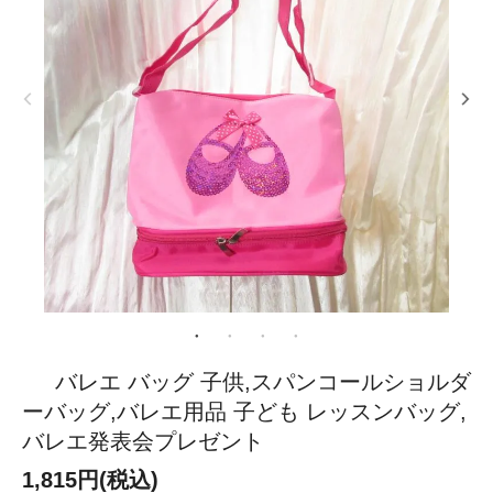
バレエ バッグ 子供,スパンコールショルダ
ーバッグ,バレエ用品 子ども レッスンバッグ,
バレエ発表会プレゼント
1,815円(税込)