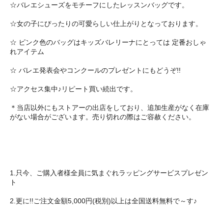
☆バレエシューズをモチーフにしたレッスンバッグです。
☆女の子にぴったりの可愛らしい仕上がりとなっております。
☆ ピンク色のバッグはキッズバレリーナにとっては 定番おしゃ
れアイテム
☆ バレエ発表会やコンクールのプレゼントにもどうぞ!!
☆アクセス集中♪リピート買い続出です。
＊当店以外にもストアーの出店をしており、追加生産がなく在庫
がない場合がございます。売り切れの際はご容赦ください。
1.只今、ご購入者様全員に気まぐれラッピングサービスプレゼン
ト
2.更に!!ご注文金額5,000円(税別)以上は全国送料無料で～す♪