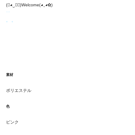
(❀◕‿◕ฺ)Welcome(◕‿◕✿ฺ)
…
。 。
素材
ポリエステル
色
ピンク