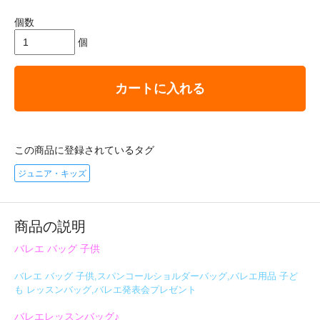
個数
個
カートに入れる
この商品に登録されているタグ
ジュニア・キッズ
商品の説明
バレエ バッグ 子供
バレエ バッグ 子供,スパンコールショルダーバッグ,バレエ用品 子ど
も レッスンバッグ,バレエ発表会プレゼント
バレエレッスンバッグ♪