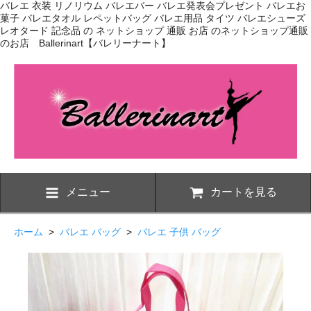
バレエ 衣装 リノリウム バレエバー バレエ発表会プレゼント バレエお
菓子 バレエタオル レペットバッグ バレエ用品 タイツ バレエシューズ
レオタード 記念品 の ネットショップ 通販 お店 のネットショップ通販
のお店 Ballerinart【バレリーナート】
メニュー
カートを見る
ホーム
>
バレエ バッグ
>
バレエ 子供 バッグ