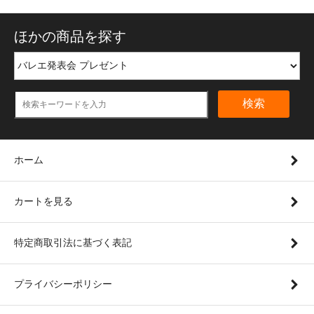
ほかの商品を探す
検索
ホーム
カートを見る
特定商取引法に基づく表記
プライバシーポリシー