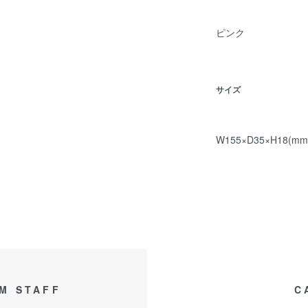
ピンク
サイズ
W155×D35×H18(mm
M STAFF
C