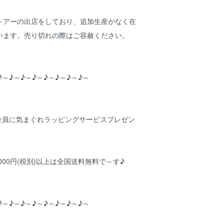
トアーの出店をしており、追加生産がなく在
います。売り切れの際はご容赦ください。
♪～♪～♪～♪～♪～♪～♪～♪～
様全員に気まぐれラッピングサービスプレゼン
5,000円(税別)以上は全国送料無料で～す♪
♪～♪～♪～♪～♪～♪～♪～♪～