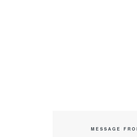
MESSAGE FRO