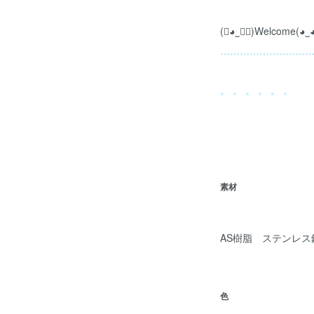
(❀◕‿◕ฺ)Welcome(◕‿◕
………………………
。 。 。 。 。 。
素材
AS樹脂 ステンレ
色