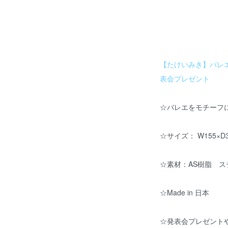
【たけいみき】バレエ
表会プレゼント
☆バレエをモチーフ
☆サイズ： W155×D3
☆素材：AS樹脂 
☆Made in 日本
☆発表会プレゼントや