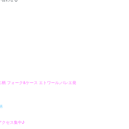
柄 フォーク&ケース エトワール,バレエ発
柄
アクセス集中♪