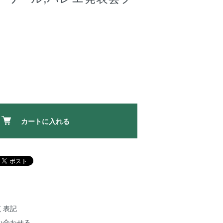
カートに入れる
く表記
い合わせる