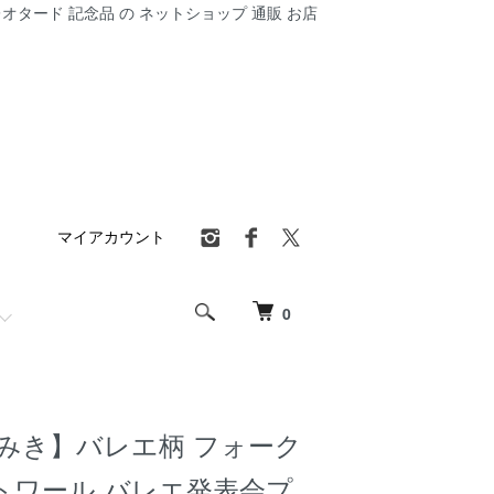
オタード 記念品 の ネットショップ 通販 お店
マイアカウント
0
みき】バレエ柄 フォーク
トワール,バレエ発表会プ