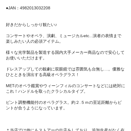
●JAN：4982013032208
好きだからしっかり観たい♪
コンサートやオペラ、演劇、ミュージカルetc...演者の表情まで
楽しみたい人の必須アイテム。
様々な光学製品を製造する国内大手メーカー商品なので安心して
お使いいただけます。
ドレスアップしての観劇に双眼鏡では雰囲気も台無し…。優雅な
ひとときを演出する高級オペラグラス！
METのオペラ鑑賞やウィーンフィルのコンサートなどには絶対に
これ！ハンドルを取ったクラシカルタイプ。
ピント調整機能付のオペラグラス。約２.５ｍの至近距離からピ
ントが合うようになっています。
＊当店では他にもストアーの出店をしており、追加生産がなく在