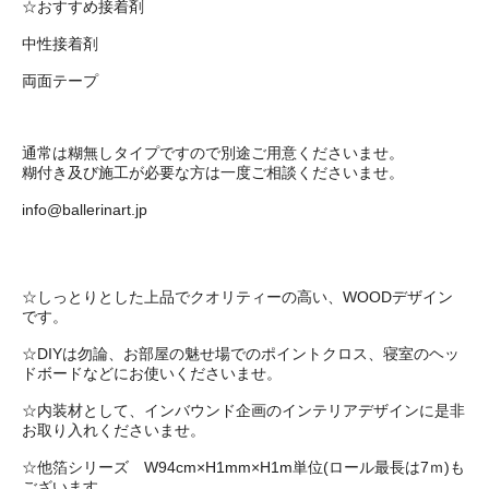
☆おすすめ接着剤
中性接着剤
両面テープ
通常は糊無しタイプですので別途ご用意くださいませ。
糊付き及び施工が必要な方は一度ご相談くださいませ。
info@ballerinart.jp
☆しっとりとした上品でクオリティーの高い、WOODデザイン
です。
☆DIYは勿論、お部屋の魅せ場でのポイントクロス、寝室のヘッ
ドボードなどにお使いくださいませ。
☆内装材として、インバウンド企画のインテリアデザインに是非
お取り入れくださいませ。
☆他箔シリーズ W94cm×H1mm×H1m単位(ロール最長は7ｍ)も
ございます。