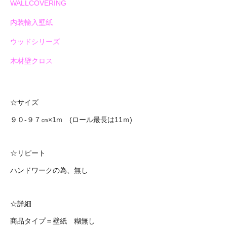
WALLCOVERING
内装輸入壁紙
ウッドシリーズ
木材壁クロス
☆サイズ
９０‐９７㎝×1m (ロール最長は11ｍ)
☆リピート
ハンドワークの為、無し
☆詳細
商品タイプ＝壁紙 糊無し