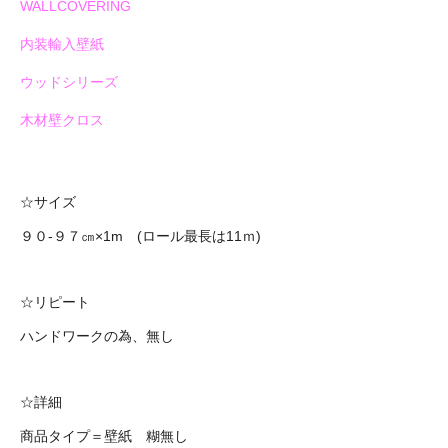
WALLCOVERING
内装輸入壁紙
ウッドシリーズ
木材壁クロス
☆サイズ
９０‐９７㎝×1m (ロール最長は11ｍ)
☆リピート
ハンドワークの為、無し
☆詳細
商品タイプ＝壁紙 糊無し