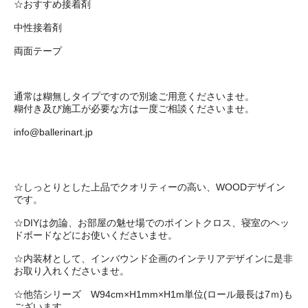
☆おすすめ接着剤
中性接着剤
両面テープ
通常は糊無しタイプですので別途ご用意くださいませ。
糊付き及び施工が必要な方は一度ご相談くださいませ。
info@ballerinart.jp
☆しっとりとした上品でクオリティーの高い、WOODデザイン
です。
☆DIYは勿論、お部屋の魅せ場でのポイントクロス、寝室のヘッ
ドボードなどにお使いくださいませ。
☆内装材として、インバウンド企画のインテリアデザインに是非
お取り入れくださいませ。
☆他箔シリーズ W94cm×H1mm×H1m単位(ロール最長は7ｍ)も
ございます。