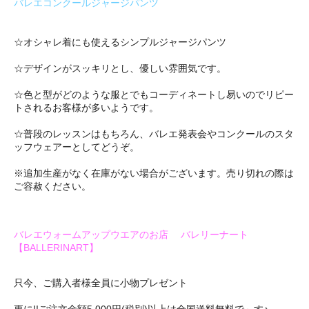
バレエコンクールジャージパンツ
☆オシャレ着にも使えるシンプルジャージパンツ
☆デザインがスッキリとし、優しい雰囲気です。
☆色と型がどのような服とでもコーディネートし易いのでリピー
トされるお客様が多いようです。
☆普段のレッスンはもちろん、バレエ発表会やコンクールのスタ
ッフウェアーとしてどうぞ。
※追加生産がなく在庫がない場合がございます。売り切れの際は
ご容赦ください。
バレエウォームアップウエアのお店 バレリーナート
【BALLERINART】
只今、ご購入者様全員に小物プレゼント
更に!!ご注文金額5,000円(税別)以上は全国送料無料で～す♪