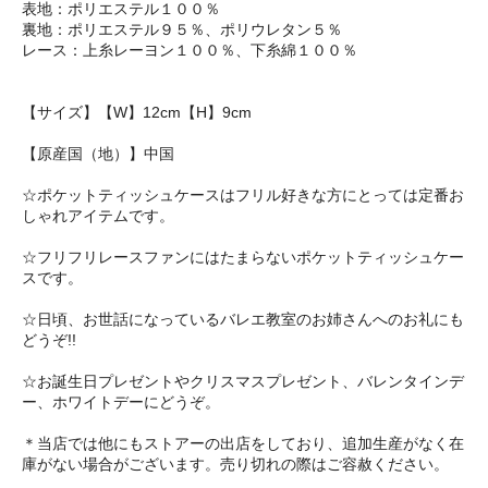
表地：ポリエステル１００％
裏地：ポリエステル９５％、ポリウレタン５％
レース：上糸レーヨン１００％、下糸綿１００％
【サイズ】【W】12cm【H】9cm
【原産国（地）】中国
☆ポケットティッシュケースはフリル好きな方にとっては定番お
しゃれアイテムです。
☆フリフリレースファンにはたまらないポケットティッシュケー
スです。
☆日頃、お世話になっているバレエ教室のお姉さんへのお礼にも
どうぞ!!
☆お誕生日プレゼントやクリスマスプレゼント、バレンタインデ
ー、ホワイトデーにどうぞ。
＊当店では他にもストアーの出店をしており、追加生産がなく在
庫がない場合がございます。売り切れの際はご容赦ください。