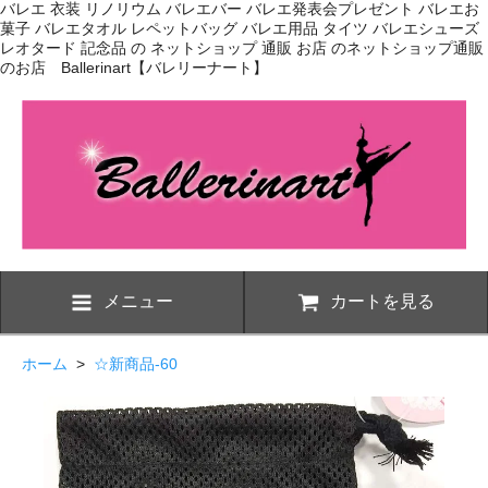
バレエ 衣装 リノリウム バレエバー バレエ発表会プレゼント バレエお
菓子 バレエタオル レペットバッグ バレエ用品 タイツ バレエシューズ
レオタード 記念品 の ネットショップ 通販 お店 のネットショップ通販
のお店 Ballerinart【バレリーナート】
メニュー
カートを見る
ホーム
>
☆新商品-60