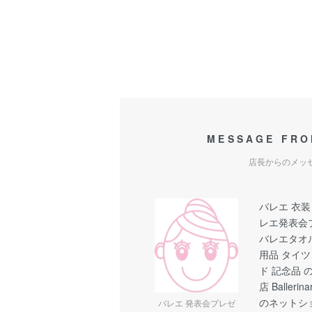
MESSAGE FRO
店長からのメッ
バレエ 衣装
レエ発表会
バレエタオ
用品 タイツ
ド 記念品
店 Balle
のネットシ
バレエ 発表会プレゼ