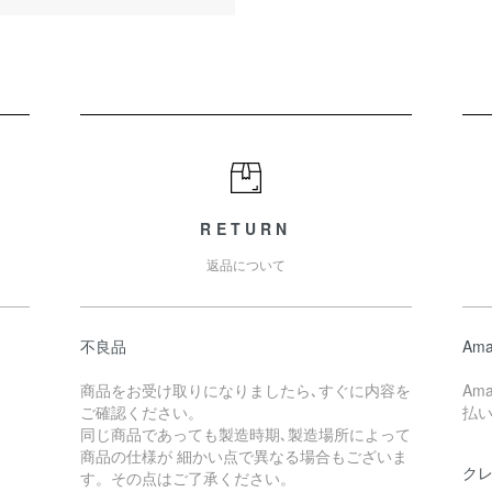
RETURN
返品について
不良品
Ama
商品をお受け取りになりましたら､すぐに内容を
Am
ご確認ください。
払
同じ商品であっても製造時期､製造場所によって
商品の仕様が 細かい点で異なる場合もございま
ク
す。その点はご了承ください。