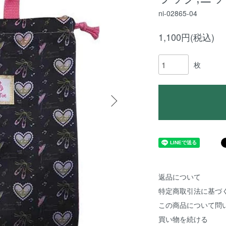
ni-02865-04
1,100円(税込)
枚
返品について
特定商取引法に基づ
この商品について問
買い物を続ける