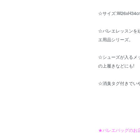
☆サイズ:W26xH34c
☆バレエレッスンを
エ用品シリーズ。
☆シューズが入るメ
の上履きなどにも!
☆消臭タグ付きでい
★バレエバッグのお店 