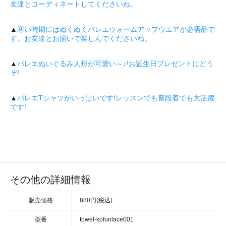
友達とコーディネートしてくださいね。
▲
寒い時期にはぬくぬくバレエウォームアップウエアが必需品で
す。お友達とお揃いで楽しんでくださいね。
▲
バレエぬいぐるみ人形が可愛い～♪!お誕生日プレゼントにどう
ぞ!
▲
バレエTシャツがいっぱいです!レッスンでも普段着でも大活躍
です!
その他の詳細情報
販売価格
880円(税込)
型番
towel-kofunlace001