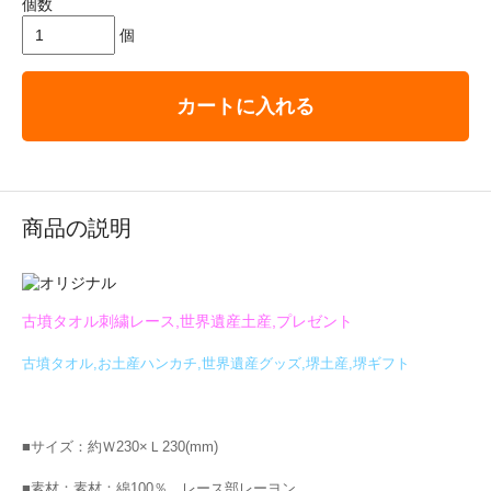
個数
個
カートに入れる
商品の説明
古墳タオル刺繍レース,世界遺産土産,プレゼント
古墳タオル,お土産ハンカチ,世界遺産グッズ,堺土産,堺ギフト
■サイズ：約Ｗ230×Ｌ230(mm)
■素材：素材：綿100％ レース部レーヨン