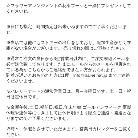
☆フラワーアレンジメントの花束ブーケと一緒にプレゼントして
くださいね。
※日にち指定、時間指定は出来かねますのでご了承くださいま
せ。
※当店では他にもストアーの出店をしており、追加生産がなく在
庫がない場合がございます。 売り切れの際はご容赦ください。
※通常ご注文の当日から3翌営業日以内に、ご注文確認メールを
必ず送信致しております。たまにモールからのメールを拒否され
ている為かこちらからご連絡ができない方がおられます。
到着が遅いとおもわれた方は1度 info@ballerinat.jp までご連絡
くださいませ。
※バレリーナートの通常営業日は、月～金曜日です。土・日・祝
日は定休日です。
※金曜午後.土.日.祝前日.祝日.年末年始.ゴールデンウィーク.夏期
休暇や連休等につきましては休日明けより順次ご連絡・発送とな
りますのでご了承くださいませ。
※時々、休暇とさせていただきます。営業日カレンダーをご覧く
ださい。